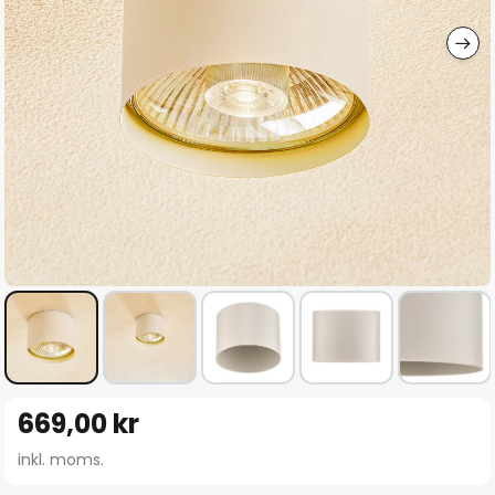
Hoppa
669,00 kr
till
början
inkl. moms.
av