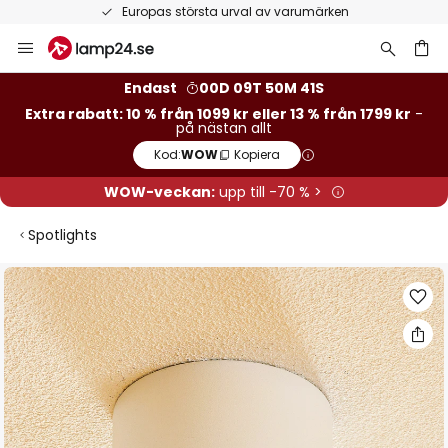
Europas största urval av varumärken
Hoppa
till
innehållet
Endast
00D 09T 50M 40S
Extra rabatt: 10 % från 1099 kr eller 13 % från 1799 kr
-
på nästan allt
Kod:
WOW
Kopiera
WOW-veckan:
upp till -70 % >
Spotlights
Hoppa
till
slutet
av
bildgalleriet