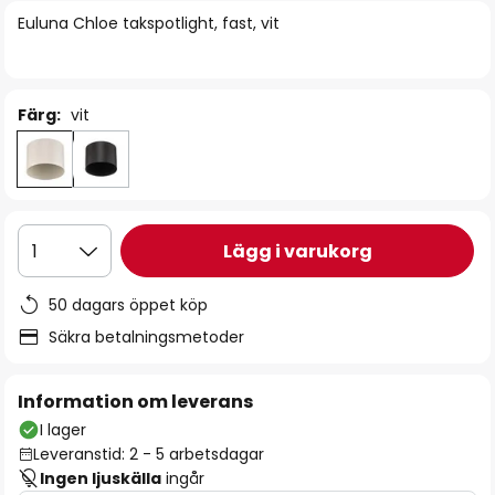
bildgalleriet
Euluna Chloe takspotlight, fast, vit
Färg:
vit
Lägg i varukorg
1
50 dagars öppet köp
Säkra betalningsmetoder
Information om leverans
I lager
Leveranstid: 2 - 5 arbetsdagar
Ingen ljuskälla
ingår