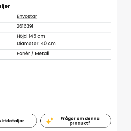
ljer
Envostar
2616391
Höjd: 145 cm
Diameter: 40 cm
Fanér / Metall
Frågor om denna
uktdetaljer
produkt?