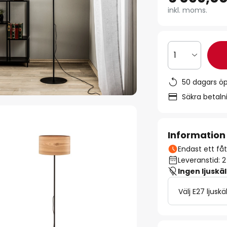
inkl. moms.
1
50 dagars ö
Säkra betal
Information
Endast ett fåta
Leveranstid: 
Ingen ljuskäl
Välj E27 ljuskä