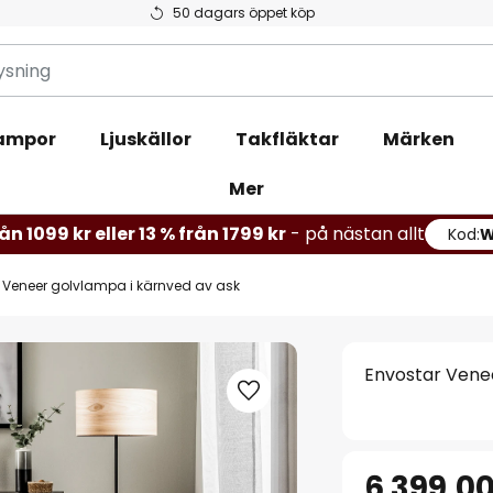
50 dagars öppet köp
ampor
Ljuskällor
Takfläktar
Märken
Mer
ån 1099 kr eller 13 % från 1799 kr
- på nästan allt
Kod:
 Veneer golvlampa i kärnved av ask
Envostar Vene
6 399,00