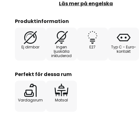
uteslutande består av återvinnin
Läs mer på engelska
Veneer är en golvlampa där varje
Produktinformation
karaktär tack vare den iögonfalla
askkärnveden. Träet är bearbetat
till en cylinder som släpper ut lj
Ej dimbar
Ingen
E27
Typ C - Euro-
låter det skina igenom mjukt från 
ljuskälla
kontakt
inkluderad
framhäver trästrukturen.
Perfekt för dessa rum
Vardagsrum
Matsal