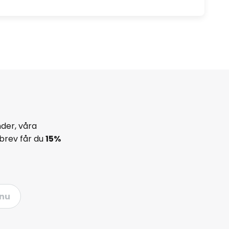
der, våra
brev får du
15%
nu