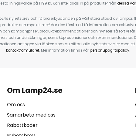
eställningsvärde på 1 199 kr. Kan inte lösas in på produkter från
dessa va
4s nyhetsbrev och få bra erbjudanden på vårt stora utbud av lampor, flä
odukter och mycket mer! Var den första att få information om exklusiva
 och kampanjpriser, produktrekommendationer och nyheter så fort vi får
ners och undersökningar, samt köprecensioner och rekommendationer. D
ationen antingen via länken som du hittar i alla nyhetsbrev eller med e
kontaktformuläret
. Mer information finns i vår
personuppgiftspolicy
.
Om Lamp24.se
Om oss
Samarbeta med oss
Rabattkoder
Nyhetsbrev