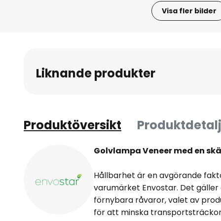
Visa fler bilder
Hoppa
till
början
av
Liknande produkter
bildgalleriet
Produktöversikt
Produktdetalj
Golvlampa Veneer med en skä
Hållbarhet är en avgörande fakt
varumärket Envostar. Det gäller 
förnybara råvaror, valet av prod
för att minska transportsträckor