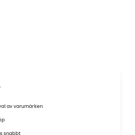
e
rval av varumärken
öp
as snabbt