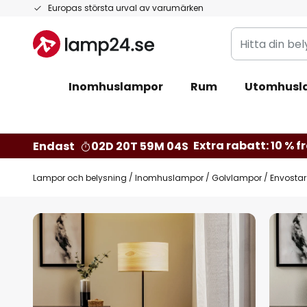
Hoppa
Europas största urval av varumärken
till
Hitta
innehållet
din
belysning
Inomhuslampor
Rum
Utomhusl
Extra rabatt: 10 % fr
Endast
02D 20T 59M 02S
Lampor och belysning
Inomhuslampor
Golvlampor
Envostar
Hoppa
till
slutet
av
bildgalleriet