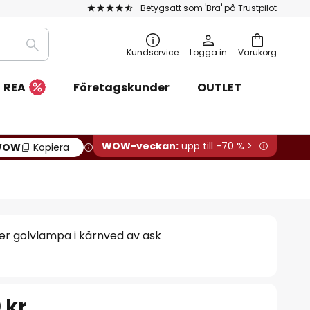
Betygsatt som 'Bra' på Trustpilot
Sök
Kundservice
Logga in
Varukorg
REA
Företagskunder
OUTLET
WOW-veckan:
upp till -70 % >
WOW
Kopiera
er golvlampa i kärnved av ask
 kr