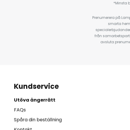
*Minsta b
Prenumerera på Lamp2
smarta hempr
specialerbjudanden
från samarbetspart
avsluta prenumer
Kundservice
Utöva ångerrätt
FAQs
Spåra din beställning
Kontakt