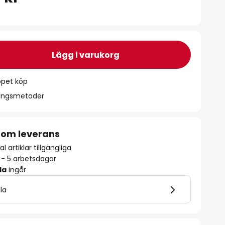
Lägg i varukorg
ppet köp
ningsmetoder
 om leverans
l artiklar tillgängliga
2 - 5 arbetsdagar
la
ingår
lla