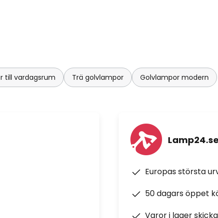
 till vardagsrum
Trä golvlampor
Golvlampor modern
Lamp24.s
Europas största u
50 dagars öppet k
Varor i lager skick