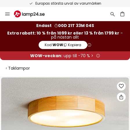
Europas största urval av varumärken
Hoppa
till
innehållet
Endast
00D 21T 33M 03S
Extra rabatt: 10 % från 1099 kr eller 13 % från 1799 kr
-
på nästan allt
Kod:
WOW
Kopiera
WOW-veckan:
upp till -70 % >
Taklampor
Hoppa
till
slutet
av
bildgalleriet