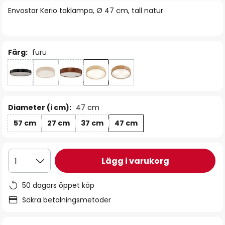
bildgalleriet
Envostar Kerio taklampa, Ø 47 cm, tall natur
Färg:
furu
Diameter (i cm):
47 cm
57 cm
27 cm
37 cm
47 cm
Lägg i varukorg
1
50 dagars öppet köp
Säkra betalningsmetoder