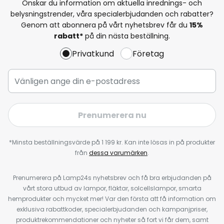
Önskar du information om aktuella inrednings- och
belysningstrender, våra specialerbjudanden och rabatter?
Genom att abonnera på vårt nyhetsbrev får du
15%
rabatt*
på din nästa beställning.
Privatkund
Företag
Prenumerera nu
*Minsta beställningsvärde på 1 199 kr. Kan inte lösas in på produkter
från
dessa varumärken
.
Prenumerera på Lamp24s nyhetsbrev och få bra erbjudanden på
vårt stora utbud av lampor, fläktar, solcellslampor, smarta
hemprodukter och mycket mer! Var den första att få information om
exklusiva rabattkoder, specialerbjudanden och kampanjpriser,
produktrekommendationer och nyheter så fort vi får dem, samt