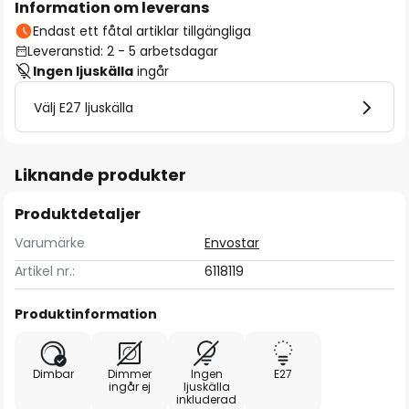
Information om leverans
Endast ett fåtal artiklar tillgängliga
Leveranstid: 2 - 5 arbetsdagar
Ingen ljuskälla
ingår
Välj E27 ljuskälla
Liknande produkter
Produktdetaljer
Varumärke
Envostar
Artikel nr.:
6118119
Produktinformation
Dimbar
Dimmer
Ingen
E27
ingår ej
ljuskälla
inkluderad