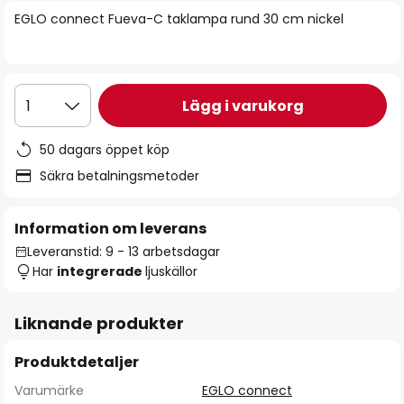
bildgalleriet
EGLO connect Fueva-C taklampa rund 30 cm nickel
Lägg i varukorg
1
50 dagars öppet köp
Säkra betalningsmetoder
Information om leverans
Leveranstid: 9 - 13 arbetsdagar
Har
integrerade
ljuskällor
Liknande produkter
Produktdetaljer
Varumärke
EGLO connect