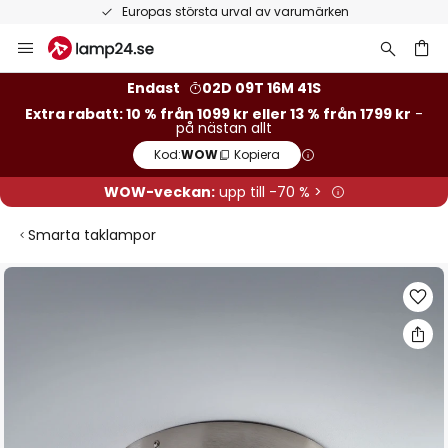
Europas största urval av varumärken
Hoppa
till
innehållet
Endast
02D 09T 16M 40S
Extra rabatt: 10 % från 1099 kr eller 13 % från 1799 kr
-
på nästan allt
Kod:
WOW
Kopiera
WOW-veckan:
upp till -70 % >
Smarta taklampor
Hoppa
till
slutet
av
bildgalleriet