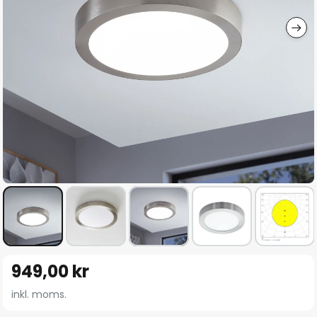
Hoppa
949,00 kr
till
början
inkl. moms.
av