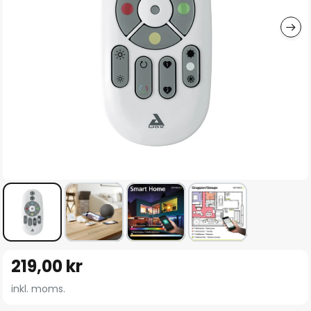
Hoppa
219,00 kr
till
början
inkl. moms.
av