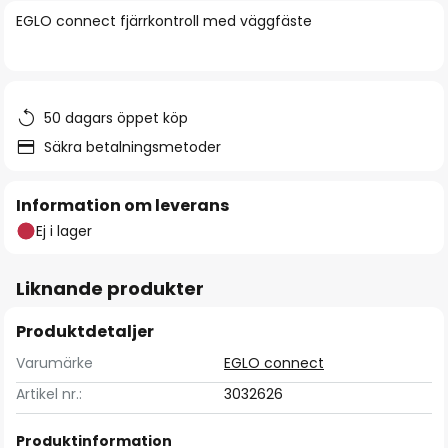
bildgalleriet
EGLO connect fjärrkontroll med väggfäste
50 dagars öppet köp
Säkra betalningsmetoder
Information om leverans
Ej i lager
Liknande produkter
Produktdetaljer
Varumärke
EGLO connect
Artikel nr.:
3032626
Produktinformation