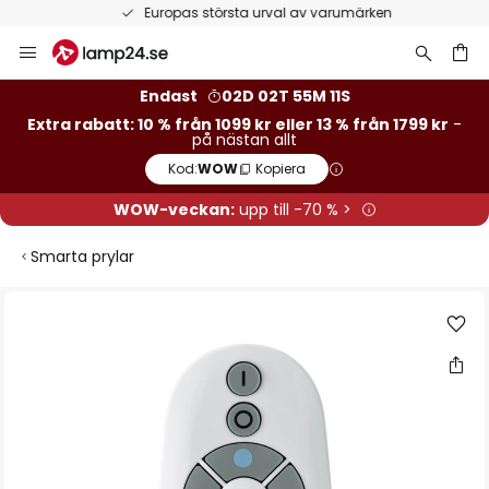
Europas största urval av varumärken
Hoppa
till
innehållet
Endast
02D 02T 55M 11S
Extra rabatt: 10 % från 1099 kr eller 13 % från 1799 kr
-
på nästan allt
Kod:
WOW
Kopiera
WOW-veckan:
upp till -70 % >
Smarta prylar
Hoppa
till
slutet
av
bildgalleriet