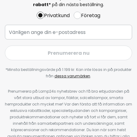
rabatt*
på din nästa beställning.
Privatkund
Företag
Prenumerera nu
*Minsta beställningsvärde på 1 199 kr. Kan inte lösas in på produkter
från
dessa varumärken
.
Prenumerera på Lamp24s nyhetsbrev och få bra erbjudanden på
vårt stora utbud av lampor, fläktar, solcellslampor, smarta
hemprodukter och mycket mer! Var den första att få information om
exklusiva rabattkoder, specialerbjudanden och kampanjpriser,
produktrekommendationer och nyheter så fort vi får dem, samt
innehåll från samarbetspartners och undersökningar, samt
köprecensioner och rekommendationer. Du kan när som helst
avsluta prenumerationen antingen via länken som du hittar i alla