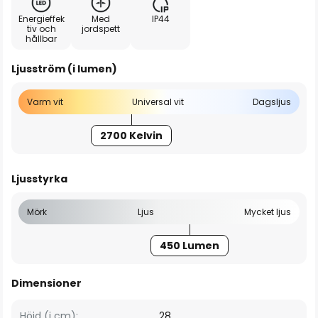
Energieffek
Med
IP44
tiv och
jordspett
hållbar
Ljusström (i lumen)
Varm vit
Universal vit
Dagsljus
2700 Kelvin
Ljusstyrka
Mörk
Ljus
Mycket ljus
450 Lumen
Dimensioner
Höjd (i cm):
28