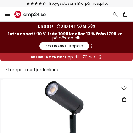
Betygsatt som 'Bra' på Trustpilot
Hoppa
till
innehållet
Endast
01D 14T 57M 52S
Extra rabatt: 10 % från 1099 kr eller 13 % från 1799 kr
-
på nästan allt
Kod:
WOW
Kopiera
WOW-veckan:
upp till -70 % >
Lampor med jordankare
Hoppa
till
slutet
av
bildgalleriet