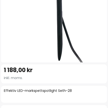
Hoppa
1 188,00 kr
till
början
inkl. moms.
av
bildgalleriet
Effektiv LED-markspettspotlight Seth-28