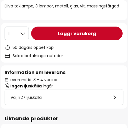
bildgalleriet
Diva taklampa, 3 lampor, metall, glas, vit, mässingsfärgad
Lägg i varukorg
1
50 dagars öppet köp
Säkra betalningsmetoder
Information om leverans
Leveranstid: 3 - 4 veckor
Ingen ljuskälla
ingår
Välj E27 ljuskälla
Liknande produkter