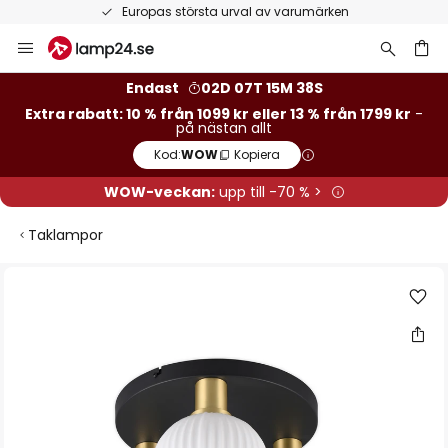
Europas största urval av varumärken
Hoppa
till
innehållet
Endast
02D 07T 15M 38S
Extra rabatt: 10 % från 1099 kr eller 13 % från 1799 kr
-
på nästan allt
Kod:
WOW
Kopiera
WOW-veckan:
upp till -70 % >
Taklampor
Hoppa
till
slutet
av
bildgalleriet