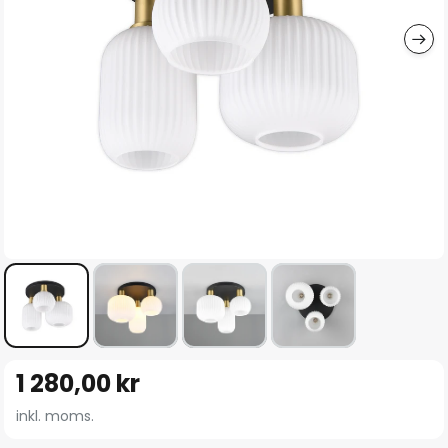
Hoppa
1 280,00 kr
till
början
inkl. moms.
av