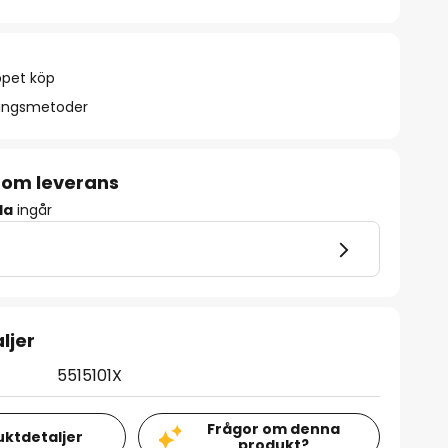
ppet köp
ningsmetoder
 om leverans
la
ingår
ljer
5515101X
Frågor om denna
uktdetaljer
produkt?