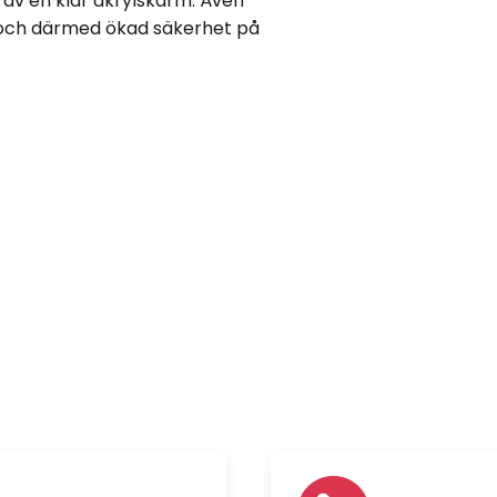
av en klar akrylskärm. Även
s och därmed ökad säkerhet på