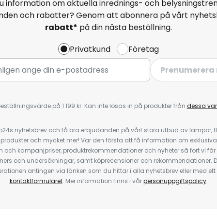
u information om aktuella inrednings- och belysningstren
anden och rabatter? Genom att abonnera på vårt nyhets
rabatt*
på din nästa beställning.
Privatkund
Företag
Prenumerera 
eställningsvärde på 1 199 kr. Kan inte lösas in på produkter från
dessa va
4s nyhetsbrev och få bra erbjudanden på vårt stora utbud av lampor, flä
odukter och mycket mer! Var den första att få information om exklusiva
 och kampanjpriser, produktrekommendationer och nyheter så fort vi får
ners och undersökningar, samt köprecensioner och rekommendationer. D
ationen antingen via länken som du hittar i alla nyhetsbrev eller med e
kontaktformuläret
. Mer information finns i vår
personuppgiftspolicy
.