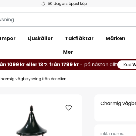
50 dagars öppet köp
ampor
Ljuskällor
Takfläktar
Märken
Mer
ån 1099 kr eller 13 % från 1799 kr
- på nästan allt
Kod:
harmig vägbelysning från Venetien
Charmig vägbe
inkl. moms.