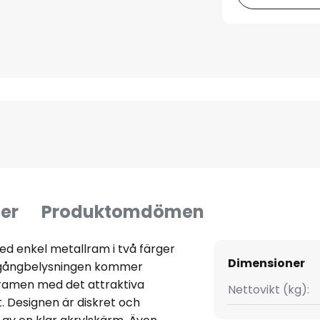
er
Produktomdömen
d enkel metallram i två färger
Dimensioner
e-gångbelysningen kommer
lramen med det attraktiva
Nettovikt (kg):
t. Designen är diskret och