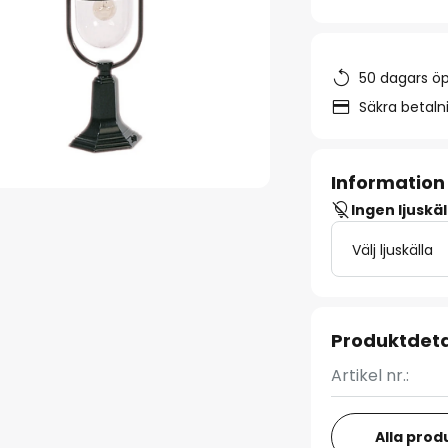
50 dagars ö
Säkra betal
Information
Ingen ljuskäl
Välj ljuskälla
Produktdeta
Artikel nr.:
Alla prod