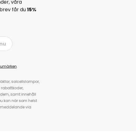
der, våra
brev får du
15%
nu
rumärken
.
ktar, solcellslampor,
 rabattkoder,
 dem, samt innehåll
u kan när som helst
tt meddelande via