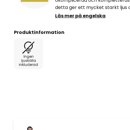
okomplicerad och kompletteras 
detta ger ett mycket starkt lju
gångvägar och uppfarter.
Läs mer på engelska
Produktinformation
Ingen
ljuskälla
inkluderad