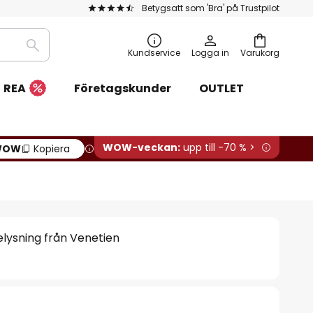
Betygsatt som 'Bra' på Trustpilot
Sök
Kundservice
Logga in
Varukorg
REA
Företagskunder
OUTLET
WOW-veckan:
upp till -70 % >
WOW
Kopiera
lysning från Venetien