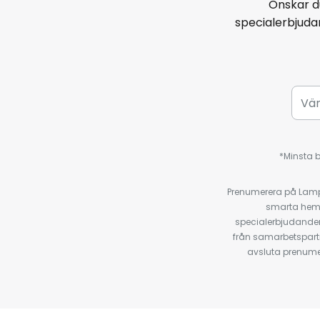
Önskar d
specialerbjud
*Minsta b
Prenumerera på Lamp2
smarta hempr
specialerbjudanden
från samarbetspart
avsluta prenumer