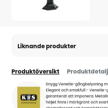
Hoppa
till
början
av
Liknande produkter
bildgalleriet
Produktöversikt
Produktdetalj
Snygg Venetie-gångbelysning me
Elegant och smakfull - Veneti
garanterat att imponera. Metal
höljet finns i mörkgrönt och svar