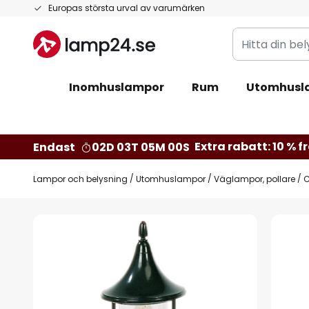
Hoppa
Europas största urval av varumärken
till
Hitta
innehållet
din
belysning
Inomhuslampor
Rum
Utomhusl
Extra rabatt: 10 % fr
Endast
02D 03T 04M 59S
Lampor och belysning
Utomhuslampor
Väglampor, pollare
C
Hoppa
till
slutet
av
bildgalleriet