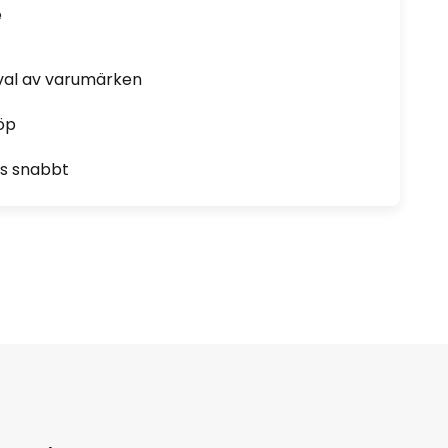
e
rval av varumärken
öp
as snabbt