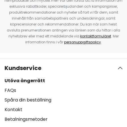
hemprodukter och mycket mer! Var den första att få information om
exklusiva rabattkoder, specialerbjudanden och kampanjpriser,
produktrekommendationer och nyheter så fort vi får dem, samt
innehåll från samarbetspartners och undersökningar, samt
köprecensioner och rekommendationer. Du kan när som helst
avsluta prenumerationen antingen via länken som du hittar i alla
nyhetsbrev eller med ett meddelande via
kontaktformuläret
. Mer
information finns i vår
personuppgiftspolicy
.
Kundservice
Utöva ångerrätt
FAQs
Spåra din beställning
Kontakt
Betalningsmetoder