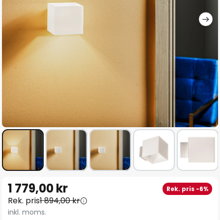
Hoppa
1 779,00 kr
Rek. pris -6%
till
Rek. pris
1 894,00 kr
början
inkl. moms.
av