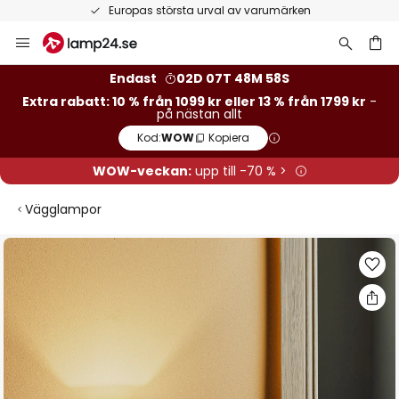
Europas största urval av varumärken
Hoppa
till
innehållet
Endast
02D 07T 48M 57S
Extra rabatt: 10 % från 1099 kr eller 13 % från 1799 kr
-
på nästan allt
Kod:
WOW
Kopiera
WOW-veckan:
upp till -70 % >
Vägglampor
Hoppa
till
slutet
av
bildgalleriet