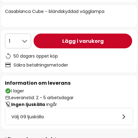
bildgalleriet
Casablanca Cube - bländskyddad vägglampa
Lägg i varukorg
1
50 dagars öppet köp
Säkra betalningsmetoder
Information om leverans
I lager
Leveranstid: 2 - 5 arbetsdagar
Ingen ljuskälla
ingår
Välj G9 ljuskälla