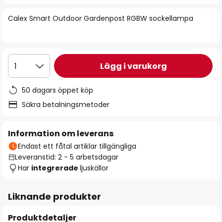
bildgalleriet
Calex Smart Outdoor Gardenpost RGBW sockellampa
Lägg i varukorg
1
50 dagars öppet köp
Säkra betalningsmetoder
Information om leverans
Endast ett fåtal artiklar tillgängliga
Leveranstid: 2 - 5 arbetsdagar
Har
integrerade
ljuskällor
Liknande produkter
Produktdetaljer