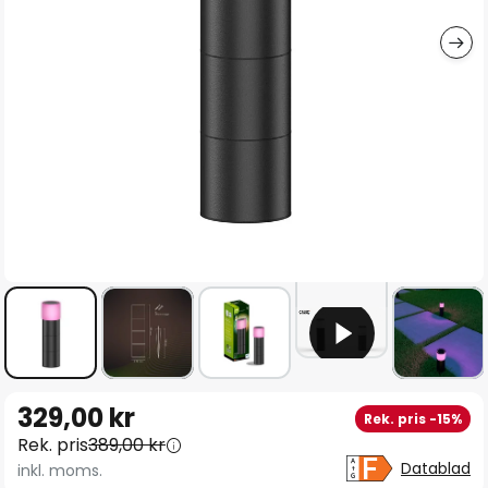
Hoppa
329,00 kr
Rek. pris -15%
till
Rek. pris
389,00 kr
början
Datablad
inkl. moms.
av