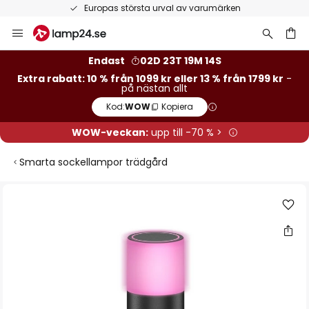
Europas största urval av varumärken
Hoppa
till
innehållet
Endast
02D 23T 19M 13S
Extra rabatt: 10 % från 1099 kr eller 13 % från 1799 kr
-
på nästan allt
Kod:
WOW
Kopiera
WOW-veckan:
upp till -70 % >
Smarta sockellampor trädgård
Hoppa
till
slutet
av
bildgalleriet