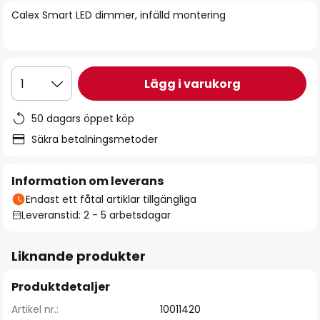
bildgalleriet
Calex Smart LED dimmer, infälld montering
Lägg i varukorg
1
50 dagars öppet köp
Säkra betalningsmetoder
Information om leverans
Endast ett fåtal artiklar tillgängliga
Leveranstid: 2 - 5 arbetsdagar
Liknande produkter
Produktdetaljer
Artikel nr.:
10011420