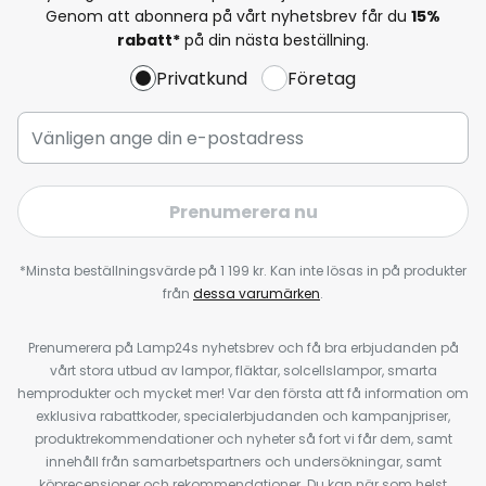
Genom att abonnera på vårt nyhetsbrev får du
15%
rabatt*
på din nästa beställning.
Privatkund
Företag
Prenumerera nu
*Minsta beställningsvärde på 1 199 kr. Kan inte lösas in på produkter
från
dessa varumärken
.
Prenumerera på Lamp24s nyhetsbrev och få bra erbjudanden på
vårt stora utbud av lampor, fläktar, solcellslampor, smarta
hemprodukter och mycket mer! Var den första att få information om
exklusiva rabattkoder, specialerbjudanden och kampanjpriser,
produktrekommendationer och nyheter så fort vi får dem, samt
innehåll från samarbetspartners och undersökningar, samt
köprecensioner och rekommendationer. Du kan när som helst