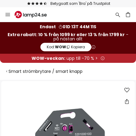
Betygsatt som 'Bra' på Trustpilot
Hoppa
till
innehållet
Endast
01D 13T 44M 11S
Extra rabatt: 10 % från 1099 kr eller 13 % från 1799 kr
-
på nästan allt
Kod:
WOW
Kopiera
WOW-veckan:
upp till -70 % >
Smart strömbrytare / smart knapp
Hoppa
till
slutet
av
bildgalleriet