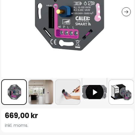
Hoppa
669,00 kr
till
början
inkl. moms.
av