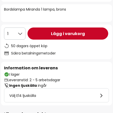
bildgalleriet
Bordslampa Miranda 1 lampa, brons
Lägg i varukorg
1
50 dagars öppet köp
Säkra betalningsmetoder
Information om leverans
I lager
Leveranstid: 2 - 5 arbetsdagar
Ingen ljuskälla
ingår
Välj E14 ljuskälla