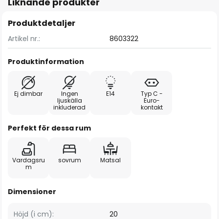
Liknande produkter
Produktdetaljer
Artikel nr.:
8603322
Produktinformation
Ej dimbar
Ingen
E14
Typ C -
ljuskälla
Euro-
inkluderad
kontakt
Perfekt för dessa rum
Vardagsru
sovrum
Matsal
m
Dimensioner
Höjd (i cm):
20