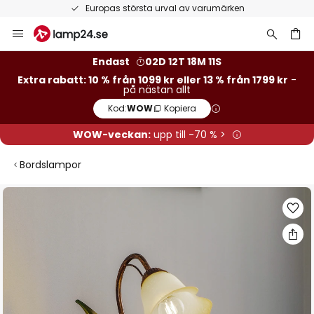
Europas största urval av varumärken
Hoppa
till
innehållet
Endast
02D 12T 18M 10S
Extra rabatt: 10 % från 1099 kr eller 13 % från 1799 kr
-
på nästan allt
Kod:
WOW
Kopiera
WOW-veckan:
upp till -70 % >
Bordslampor
Hoppa
till
slutet
av
bildgalleriet