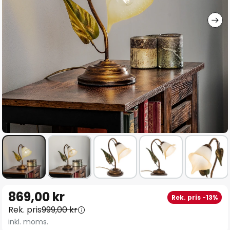
Hoppa
869,00 kr
Rek. pris -13%
till
Rek. pris
999,00 kr
början
inkl. moms.
av