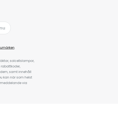
nu
rumärken
.
ktar, solcellslampor,
 rabattkoder,
 dem, samt innehåll
u kan när som helst
tt meddelande via