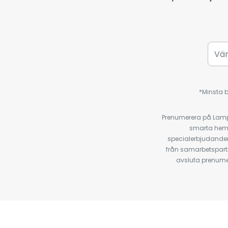
*Minsta b
Prenumerera på Lamp2
smarta hempr
specialerbjudanden
från samarbetspart
avsluta prenumer