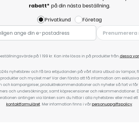
rabatt*
på din nästa beställning.
Privatkund
Företag
Prenumerera 
eställningsvärde på 1 199 kr. Kan inte lösas in på produkter från
dessa va
4s nyhetsbrev och få bra erbjudanden på vårt stora utbud av lampor, flä
odukter och mycket mer! Var den första att få information om exklusiva
 och kampanjpriser, produktrekommendationer och nyheter så fort vi får
ners och undersökningar, samt köprecensioner och rekommendationer. D
ationen antingen via länken som du hittar i alla nyhetsbrev eller med e
kontaktformuläret
. Mer information finns i vår
personuppgiftspolicy
.