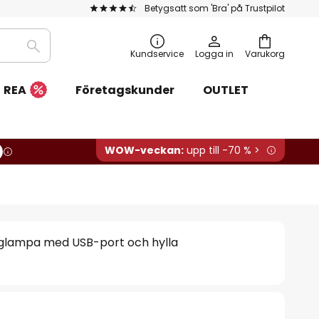
Betygsatt som 'Bra' på Trustpilot
Sök
Kundservice
Logga in
Varukorg
REA
Företagskunder
OUTLET
WOW-veckan:
upp till -70 % >
glampa med USB-port och hylla