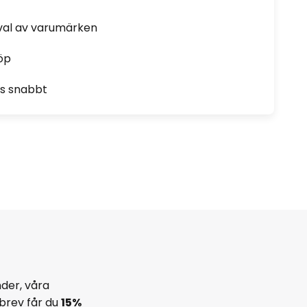
rval av varumärken
öp
as snabbt
der, våra
brev får du
15%