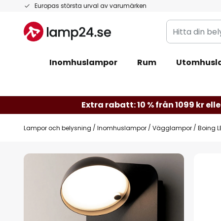
Hoppa
Europas största urval av varumärken
till
Hitta
innehållet
din
belysning
Inomhuslampor
Rum
Utomhusl
Extra rabatt: 10 % från 1099 kr elle
Lampor och belysning
Inomhuslampor
Vägglampor
Boing 
Hoppa
till
slutet
av
bildgalleriet