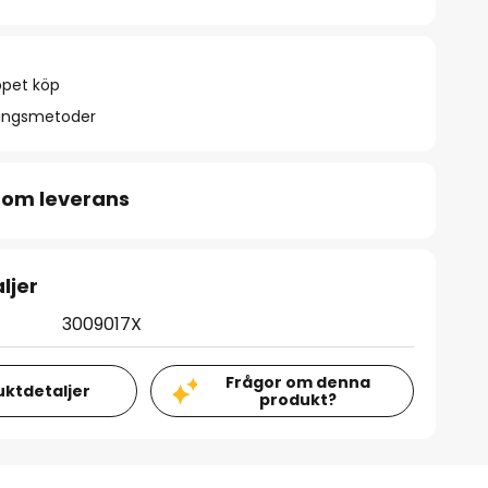
ppet köp
ningsmetoder
 om leverans
ljer
3009017X
Frågor om denna
uktdetaljer
produkt?