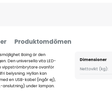
er
Produktomdömen
möjlighet Boing är den
Dimensioner
. Den universella vita LED-
en vippströmbrytare ovanför
Nettovikt (kg):
ri belysning. Hyllan kan
med en USB-kabel (ingår ej),
A-anslutning) under lampan.