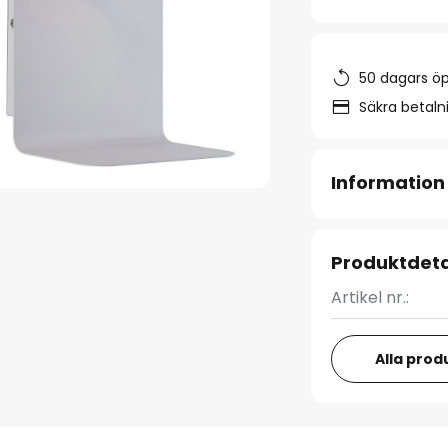
50 dagars ö
Säkra betal
Information
Produktdeta
Artikel nr.:
Alla prod