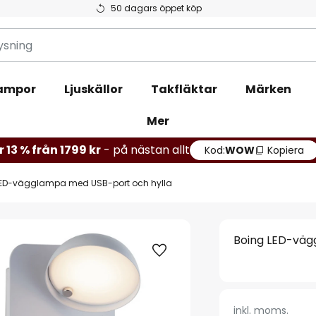
50 dagars öppet köp
ampor
Ljuskällor
Takfläktar
Märken
Mer
r 13 % från 1799 kr
- på nästan allt
Kod:
WOW
Kopiera
LED-vägglampa med USB-port och hylla
Boing LED-väg
inkl. moms.