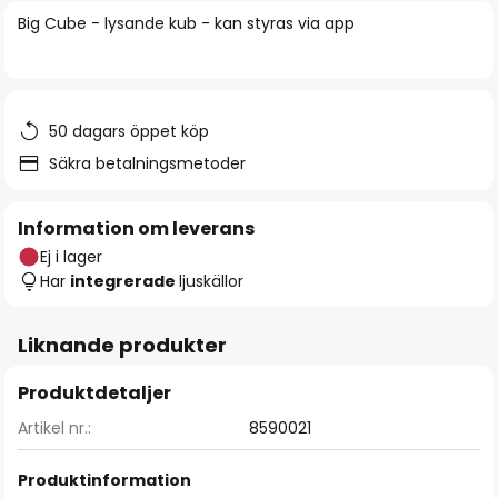
bildgalleriet
Big Cube - lysande kub - kan styras via app
50 dagars öppet köp
Säkra betalningsmetoder
Information om leverans
Ej i lager
Har
integrerade
ljuskällor
Liknande produkter
Produktdetaljer
Artikel nr.:
8590021
Produktinformation