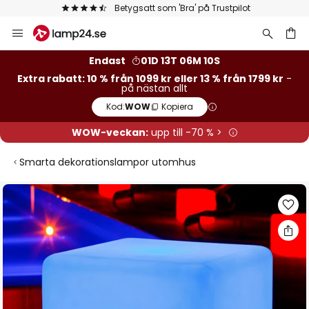
Betygsatt som 'Bra' på Trustpilot
Hoppa
till
innehållet
Endast
01D 13T 06M 09S
Extra rabatt: 10 % från 1099 kr eller 13 % från 1799 kr
-
på nästan allt
Kod:
WOW
Kopiera
WOW-veckan:
upp till -70 % >
Smarta dekorationslampor utomhus
Hoppa
till
slutet
av
bildgalleriet