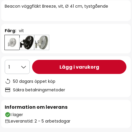
bildgalleriet
Beacon väggfläkt Breeze, vit, Ø 41 cm, tystgående
Färg:
vit
Lägg i varukorg
1
50 dagars öppet köp
Säkra betalningsmetoder
Information om leverans
I lager
Leveranstid: 2 - 5 arbetsdagar