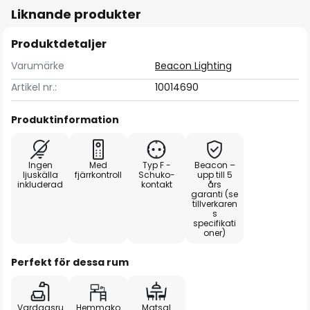
Liknande produkter
Produktdetaljer
Varumärke
Beacon Lighting
Artikel nr.:
10014690
Produktinformation
Ingen
Med
Typ F -
Beacon –
ljuskälla
fjärrkontroll
Schuko-
upp till 5
inkluderad
kontakt
års
garanti (se
tillverkaren
s
specifikati
oner)
Perfekt för dessa rum
Vardagsru
Hemmako
Matsal