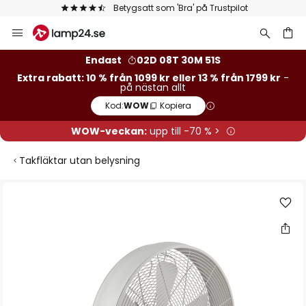
Betygsatt som 'Bra' på Trustpilot
Hoppa
till
innehållet
Endast
02D 08T 30M 51S
Extra rabatt: 10 % från 1099 kr eller 13 % från 1799 kr
-
på nästan allt
Kod:
WOW
Kopiera
WOW-veckan:
upp till -70 % >
Takfläktar utan belysning
Hoppa
till
slutet
av
bildgalleriet