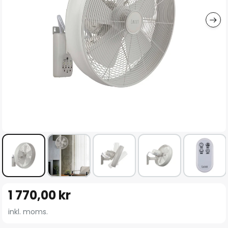
Hoppa
1 770,00 kr
till
början
inkl. moms.
av