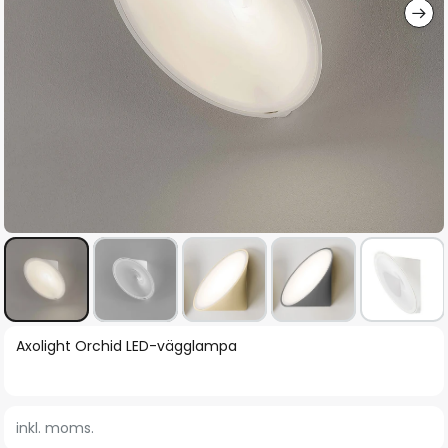
Hoppa
Axolight Orchid LED-vägglampa
till
början
av
inkl. moms.
bildgalleriet