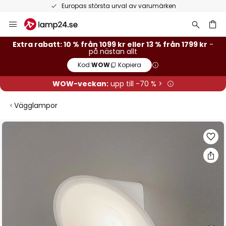
Europas största urval av varumärken
Hoppa
till
innehållet
Extra rabatt: 10 % från 1099 kr eller 13 % från 1799 kr
-
på nästan allt
Kod:
WOW
Kopiera
WOW-veckan:
upp till -70 % >
Vägglampor
Hoppa
till
slutet
av
bildgalleriet