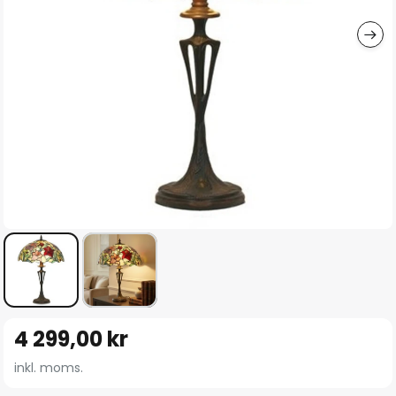
Hoppa
4 299,00 kr
till
början
inkl. moms.
av