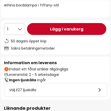
bildgalleriet
Athina bordslampa i Tiffany-stil
Lägg i varukorg
1
50 dagars öppet köp
Säkra betalningsmetoder
Information om leverans
Endast ett fåtal artiklar tillgängliga
Leveranstid: 2 - 5 arbetsdagar
Ingen ljuskälla
ingår
Välj E27 ljuskälla
Liknande produkter