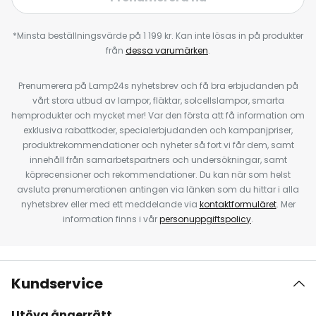
*Minsta beställningsvärde på 1 199 kr. Kan inte lösas in på produkter
från
dessa varumärken
.
Prenumerera på Lamp24s nyhetsbrev och få bra erbjudanden på
vårt stora utbud av lampor, fläktar, solcellslampor, smarta
hemprodukter och mycket mer! Var den första att få information om
exklusiva rabattkoder, specialerbjudanden och kampanjpriser,
produktrekommendationer och nyheter så fort vi får dem, samt
innehåll från samarbetspartners och undersökningar, samt
köprecensioner och rekommendationer. Du kan när som helst
avsluta prenumerationen antingen via länken som du hittar i alla
nyhetsbrev eller med ett meddelande via
kontaktformuläret
. Mer
information finns i vår
personuppgiftspolicy
.
Kundservice
Utöva ångerrätt