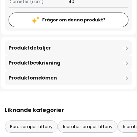
Diameter (i cm):
40
Frågor om denna produkt?
Produktdetaljer
Produktbeskrivning
Produktomdömen
Liknande kategorier
Bordslampor tiffany
Inomhuslampor tiffany
Inomh