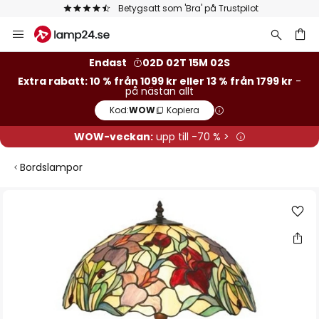
Betygsatt som 'Bra' på Trustpilot
Hoppa
till
innehållet
Endast
02D 02T 15M 01S
Extra rabatt: 10 % från 1099 kr eller 13 % från 1799 kr
-
på nästan allt
Kod:
WOW
Kopiera
WOW-veckan:
upp till -70 % >
Bordslampor
Hoppa
till
slutet
av
bildgalleriet