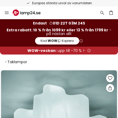
Europas största urval av varumärken
Hoppa
till
innehållet
Endast
01D 22T 03M 23S
Extra rabatt: 10 % från 1099 kr eller 13 % från 1799 kr
-
på nästan allt
Kod:
WOW
Kopiera
WOW-veckan:
upp till -70 % >
Taklampor
Hoppa
till
slutet
av
bildgalleriet