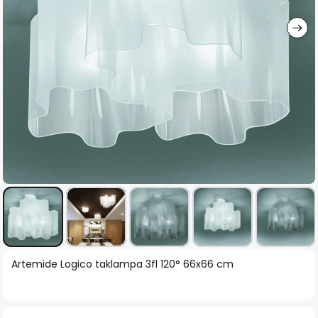
Hoppa
Artemide Logico taklampa 3fl 120° 66x66 cm
till
början
av