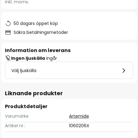
inkl. moms.
bildgalleriet
50 dagars öppet köp
Säkra betalningsmetoder
Information om leverans
Ingen ljuskälla
ingår
Välj ljuskälla
Liknande produkter
Produktdetaljer
Varumärke
Artemide
Artikel nr.:
1060206X