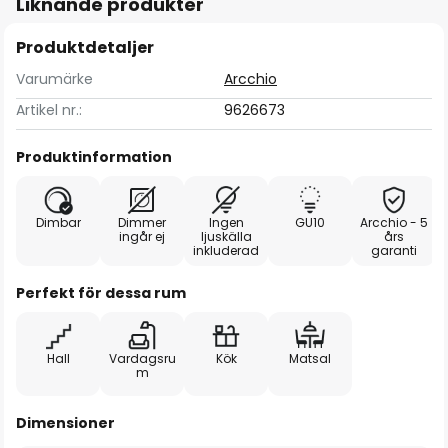
Liknande produkter
Produktdetaljer
Varumärke
Arcchio
Artikel nr.:
9626673
Produktinformation
Dimbar
Dimmer
Ingen
GU10
Arcchio - 5
ingår ej
ljuskälla
års
inkluderad
garanti
Perfekt för dessa rum
Hall
Vardagsru
Kök
Matsal
m
Dimensioner