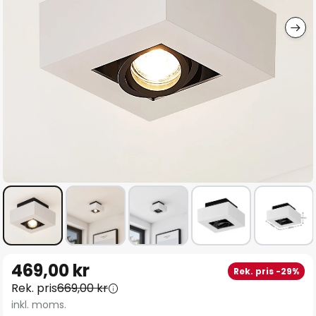
Hoppa
469,00 kr
Rek. pris -29%
till
Rek. pris
669,00 kr
början
inkl. moms.
av