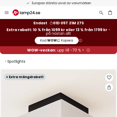
Europas största urval av varumärken
Hoppa
till
innehållet
Endast
01D 05T 21M 26S
Extra rabatt: 10 % från 1099 kr eller 13 % från 1799 kr
-
på nästan allt
Kod:
WOW
Kopiera
WOW-veckan:
upp till -70 % >
Spotlights
Hoppa
+ Extra mängdrabatt
till
slutet
av
bildgalleriet