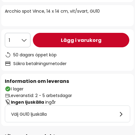
bildgalleriet
Arcchio spot Vince, 14 x 14 cm, vit/svart, GU10
Lägg i varukorg
1
50 dagars öppet köp
Säkra betalningsmetoder
Information om leverans
I lager
Leveranstid: 2 - 5 arbetsdagar
Ingen ljuskälla
ingår
Välj GU10 ljuskälla