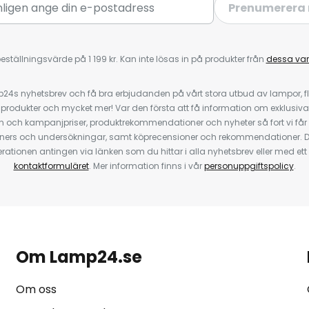
Prenumerera 
eställningsvärde på 1 199 kr. Kan inte lösas in på produkter från
dessa va
4s nyhetsbrev och få bra erbjudanden på vårt stora utbud av lampor, flä
odukter och mycket mer! Var den första att få information om exklusiva
 och kampanjpriser, produktrekommendationer och nyheter så fort vi får
ners och undersökningar, samt köprecensioner och rekommendationer. D
ationen antingen via länken som du hittar i alla nyhetsbrev eller med e
kontaktformuläret
. Mer information finns i vår
personuppgiftspolicy
.
Om Lamp24.se
Om oss