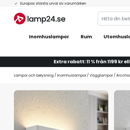
Hoppa
Europas största urval av varumärken
till
Hitta
innehållet
din
belysning
Inomhuslampor
Rum
Utomhusl
Extra rabatt: 11 % från 1199 kr el
Lampor och belysning
Inomhuslampor
Vägglampor
Arcchio
Hoppa
till
slutet
av
bildgalleriet