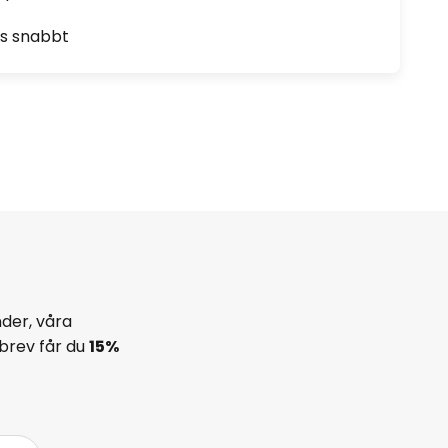
as snabbt
der, våra
brev får du
15%