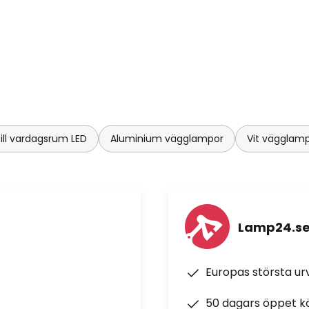
ill vardagsrum LED
Aluminium vägglampor
Vit vägglam
Lamp24.s
Europas största u
50 dagars öppet k