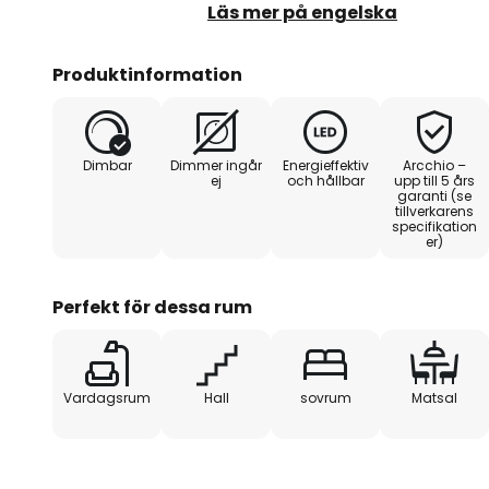
och öppet både upptill och nedti
Läs mer på engelska
avskärmning framtill. På så sätt 
bländning och kan istället njuta 
Produktinformation
som strömmar ut uppåt och nedå
passar lika bra i hallar som i so
använda LED-lamporna med sin 
Dimbar
Dimmer ingår
Energieffektiv
Arcchio –
effektivitet och ger ett bra grun
ej
och hållbar
upp till 5 års
garanti (se
tillverkarens
- dimbar med triac-dimmer (exte
specifikation
er)
rekommenderas.
Perfekt för dessa rum
Vardagsrum
Hall
sovrum
Matsal