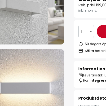
Rek. pris
1 199,0
inkl. moms.
1
50 dagars ö
Säkra betal
Information
Leveranstid: 1
Har
integre
Produktdeta