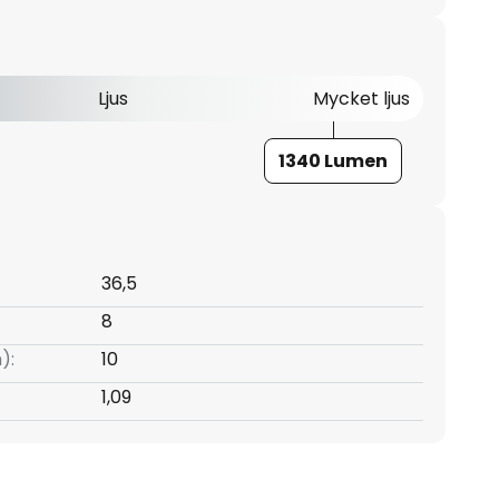
Ljus
Mycket ljus
1340 Lumen
36,5
8
):
10
1,09