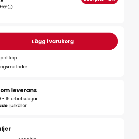
0 kr
Lägg i varukorg
ppet köp
ningsmetoder
 om leverans
0 - 15 arbetsdagar
rade
ljuskällor
ljer