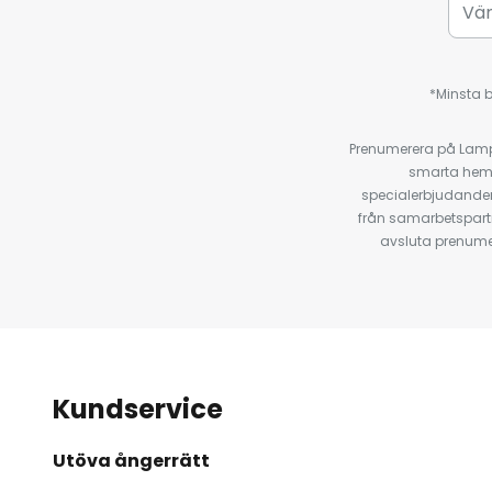
*Minsta b
Prenumerera på Lamp2
smarta hempr
specialerbjudanden
från samarbetspart
avsluta prenumer
Kundservice
Utöva ångerrätt