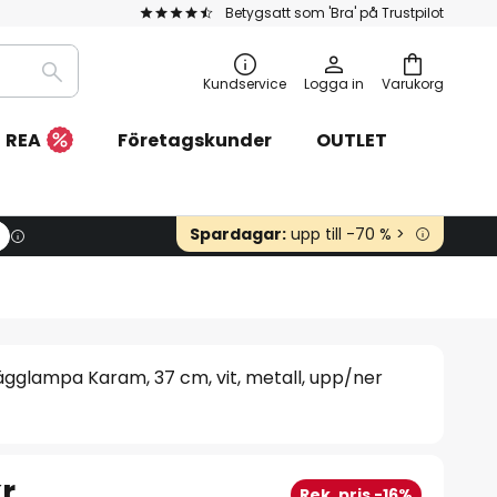
Betygsatt som 'Bra' på Trustpilot
Sök
Kundservice
Logga in
Varukorg
REA
Företagskunder
OUTLET
Spardagar:
upp till -70 % >
gglampa Karam, 37 cm, vit, metall, upp/ner
r
Rek. pris -16%