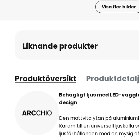
Visa fler bilder
Hoppa
till
början
av
Liknande produkter
bildgalleriet
Produktöversikt
Produktdetalj
Behagligt ljus med LED-väggl
design
Den mattvita ytan på aluminium
Karam till en universell ljuskäll
ljusförhållanden med en mysig eff