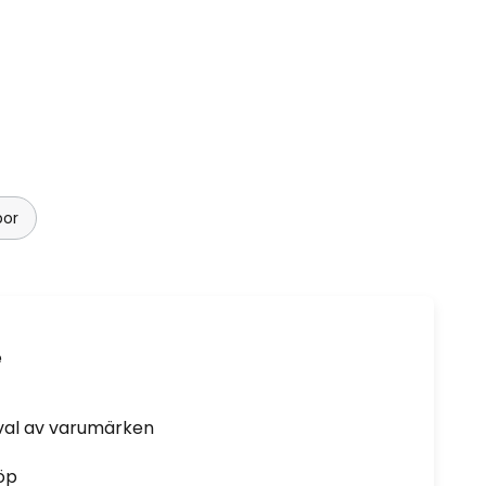
por
e
rval av varumärken
öp