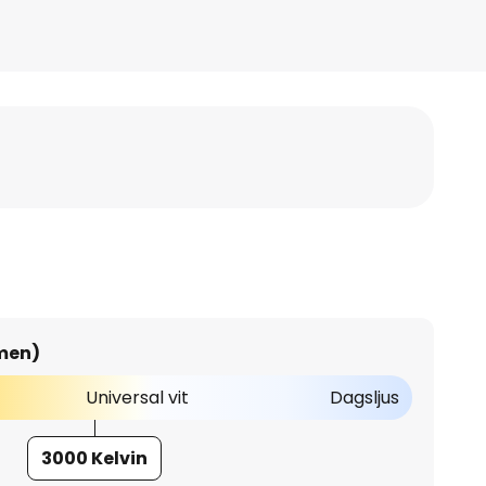
umen)
Universal vit
Dagsljus
3000 Kelvin