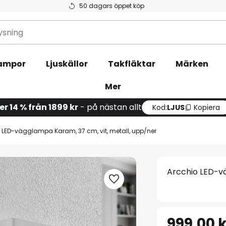
50 dagars öppet köp
ampor
Ljuskällor
Takfläktar
Märken
Mer
ler 14 % från 1899 kr
- på nästan allt
Kod:
LJUS
Kopiera
 LED-vägglampa Karam, 37 cm, vit, metall, upp/ner
Arcchio LED-vä
999,00 k