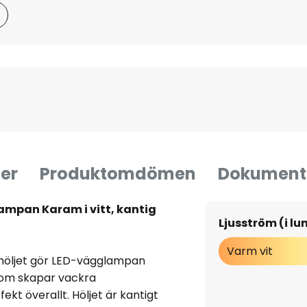
er
Produktomdömen
Dokument
ampan Karam i vitt, kantig
Ljusström (i l
Varm vit
höljet gör LED-vägglampan
a som skapar vackra
ekt överallt. Höljet är kantigt