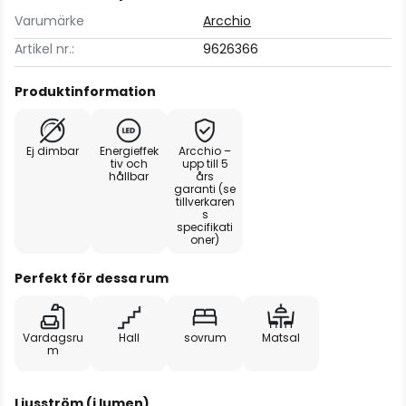
Varumärke
Arcchio
Artikel nr.:
9626366
Produktinformation
Ej dimbar
Energieffek
Arcchio –
tiv och
upp till 5
hållbar
års
garanti (se
tillverkaren
s
specifikati
oner)
Perfekt för dessa rum
Vardagsru
Hall
sovrum
Matsal
m
Ljusström (i lumen)