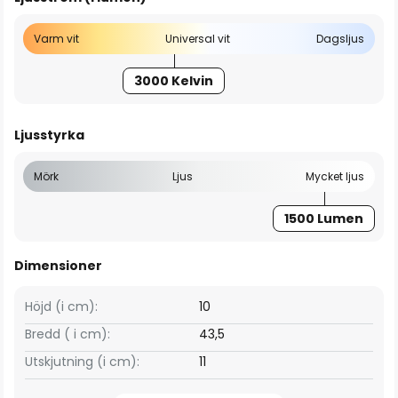
Varm vit
Universal vit
Dagsljus
3000 Kelvin
Ljusstyrka
Mörk
Ljus
Mycket ljus
1500 Lumen
Dimensioner
Höjd (i cm):
10
Bredd ( i cm):
43,5
Utskjutning (i cm):
11