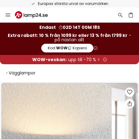
Europas största urval av varumärken
Hoppa
till
innehållet
Endast
02D 14T 00M 17S
Extra rabatt: 10 % från 1099 kr eller 13 % från 1799 kr
-
på nästan allt
Kod:
WOW
Kopiera
WOW-veckan:
upp till -70 % >
Vägglampor
Hoppa
till
slutet
av
bildgalleriet