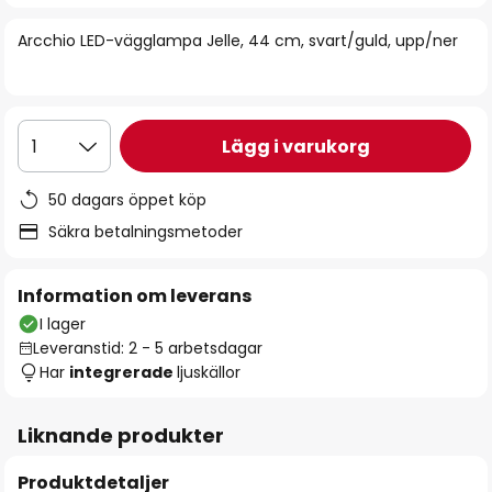
bildgalleriet
Arcchio LED-vägglampa Jelle, 44 cm, svart/guld, upp/ner
Lägg i varukorg
1
50 dagars öppet köp
Säkra betalningsmetoder
Information om leverans
I lager
Leveranstid: 2 - 5 arbetsdagar
Har
integrerade
ljuskällor
Liknande produkter
Produktdetaljer