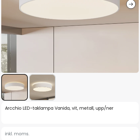
Hoppa
Arcchio LED-taklampa Vanida, vit, metall, upp/ner
till
början
av
inkl. moms.
bildgalleriet