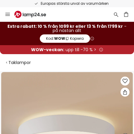
Europas största urval av varumärken
Hoppa
till
innehållet
Extra rabatt: 10 % från 1099 kr eller 13 % från 1799 kr
-
på nästan allt
Kod:
WOW
Kopiera
WOW-veckan:
upp till -70 % >
Taklampor
Hoppa
till
slutet
av
bildgalleriet