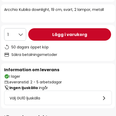
bildgalleriet
Arcchio Kubika downlight, 19 cm, svart, 2 lampor, metall
Lägg i varukorg
1
50 dagars öppet köp
Säkra betalningsmetoder
Information om leverans
I lager
Leveranstid: 2 - 5 arbetsdagar
Ingen ljuskälla
ingår
Välj GU10 ljuskälla