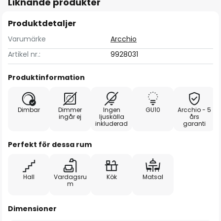
Liknande produkter
Produktdetaljer
Varumärke
Arcchio
Artikel nr.:
9928031
Produktinformation
Dimbar
Dimmer
Ingen
GU10
Arcchio - 5
ingår ej
ljuskälla
års
inkluderad
garanti
Perfekt för dessa rum
Hall
Vardagsru
Kök
Matsal
m
Dimensioner