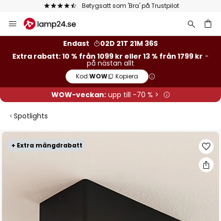
Betygsatt som 'Bra' på Trustpilot
Hoppa
till
innehållet
Endast
02D 21T 21M 36S
Extra rabatt: 10 % från 1099 kr eller 13 % från 1799 kr
-
på nästan allt
Kod:
WOW
Kopiera
WOW-veckan:
upp till -70 % >
Spotlights
Hoppa
+ Extra mängdrabatt
till
slutet
av
bildgalleriet