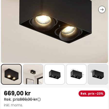
Hoppa
669,00 kr
Rek. pris -23%
till
Rek. pris
869,00 kr
början
inkl. moms.
av