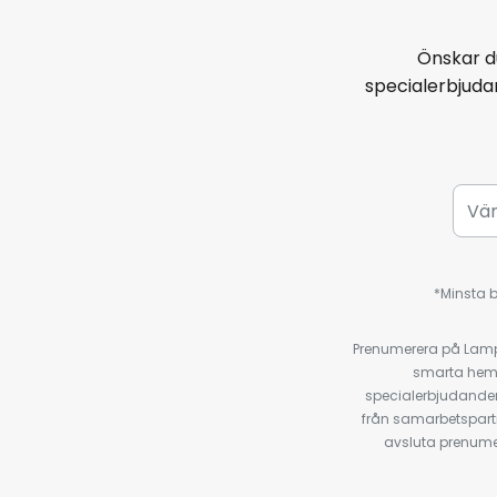
Önskar d
specialerbjud
*Minsta b
Prenumerera på Lamp2
smarta hempr
specialerbjudanden
från samarbetspart
avsluta prenumer