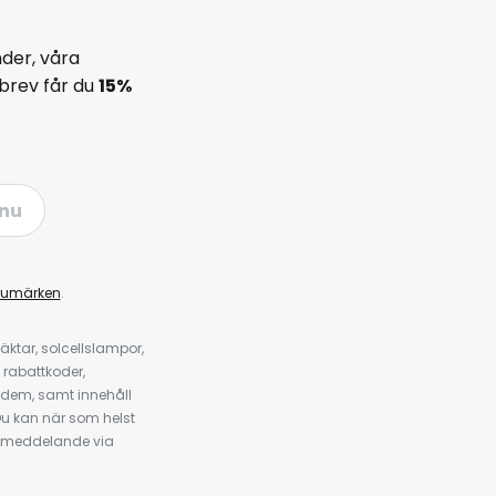
der, våra
brev får du
15%
nu
rumärken
.
ktar, solcellslampor,
 rabattkoder,
 dem, samt innehåll
u kan när som helst
tt meddelande via