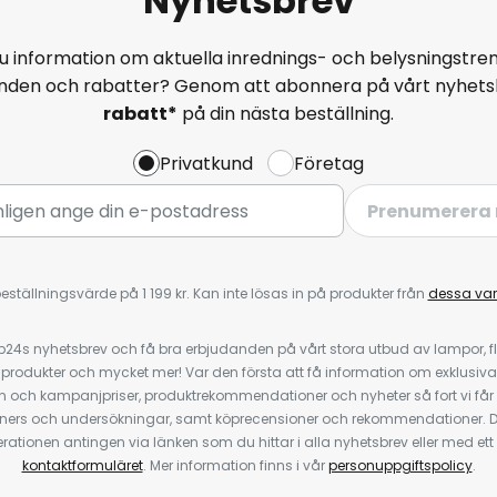
Nyhetsbrev
u information om aktuella inrednings- och belysningstren
anden och rabatter? Genom att abonnera på vårt nyhets
rabatt*
på din nästa beställning.
Privatkund
Företag
Prenumerera 
eställningsvärde på 1 199 kr. Kan inte lösas in på produkter från
dessa va
4s nyhetsbrev och få bra erbjudanden på vårt stora utbud av lampor, flä
odukter och mycket mer! Var den första att få information om exklusiva
 och kampanjpriser, produktrekommendationer och nyheter så fort vi får
ners och undersökningar, samt köprecensioner och rekommendationer. D
ationen antingen via länken som du hittar i alla nyhetsbrev eller med e
kontaktformuläret
. Mer information finns i vår
personuppgiftspolicy
.