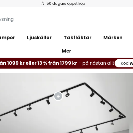
50 dagars öppet köp
ampor
Ljuskällor
Takfläktar
Märken
Mer
ån 1099 kr eller 13 % från 1799 kr
- på nästan allt
Kod: