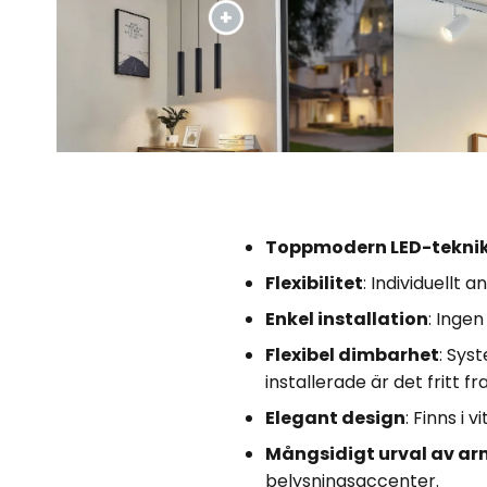
Toppmodern LED-tekni
Flexibilitet
: Individuellt
Enkel installation
: Ingen
Flexibel dimbarhet
: Sys
installerade är det fritt f
Elegant design
: Finns i 
Mångsidigt urval av ar
belysningsaccenter.