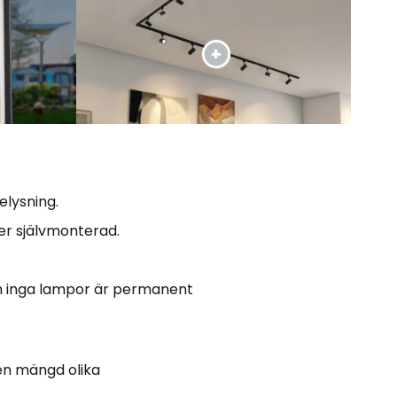
elysning.
ler självmonterad.
om inga lampor är permanent
 en mängd olika