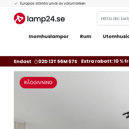
Hoppa
Europas största urval av varumärken
till
Hitta
innehållet
din
belysning
Inomhuslampor
Rum
Utomhusl
Extra rabatt: 10 % fr
Endast
02D 13T 56M 56S
RÅDGIVNING