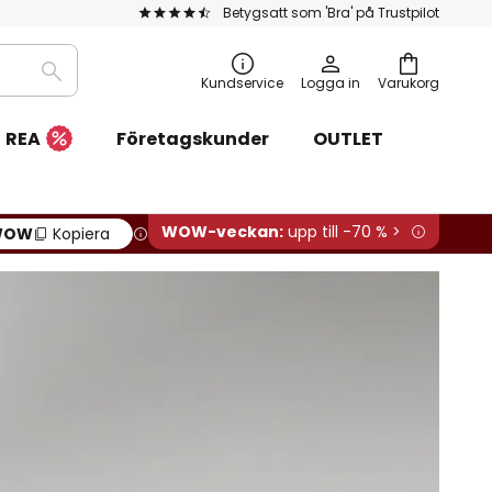
Betygsatt som 'Bra' på Trustpilot
Sök
Kundservice
Logga in
Varukorg
REA
Företagskunder
OUTLET
WOW-veckan:
upp till -70 % >
WOW
Kopiera