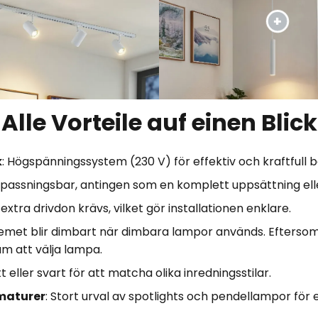
Alle Vorteile auf einen Blick
k
: Högspänningssystem (230 V) för effektiv och kraftfull b
 anpassningsbar, antingen som en komplett uppsättning el
 extra drivdon krävs, vilket gör installationen enklare.
temet blir dimbart när dimbara lampor används. Efters
ram att välja lampa.
vitt eller svart för att matcha olika inredningsstilar.
maturer
: Stort urval av spotlights och pendellampor för