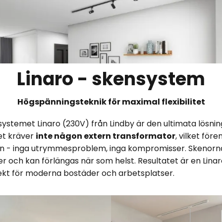
Linaro - skensystem
Högspänningsteknik för maximal flexibilitet
nsystemet Linaro (230V) från Lindby är den ultimata lösni
et kräver
inte någon extern transformator
, vilket för
ingen - inga utrymmesproblem, inga kompromisser. Skenor
oner och kan förlängas när som helst. Resultatet är en Li
rfekt för moderna bostäder och arbetsplatser.