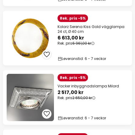
Rek. pris -5%
Kolarz Serena Kiss Gold vägglampa
24 ct, Ø 40 cm
6 613,00 kr
Rek. pris
6 961,00 kr
Leveranstid: 6 - 7 veckor
Rek. pris -5%
Vacker inbyggnadslampa Milord
2 517,00 kr
Rek. pris
2 650,00 kr
Leveranstid: 6 - 7 veckor