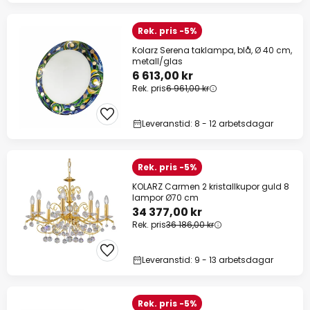
Rek. pris -5%
Kolarz Serena taklampa, blå, Ø 40 cm,
metall/glas
6 613,00 kr
Rek. pris
6 961,00 kr
Leveranstid: 8 - 12 arbetsdagar
Rek. pris -5%
KOLARZ Carmen 2 kristallkupor guld 8
lampor Ø70 cm
34 377,00 kr
Rek. pris
36 186,00 kr
Leveranstid: 9 - 13 arbetsdagar
Rek. pris -5%