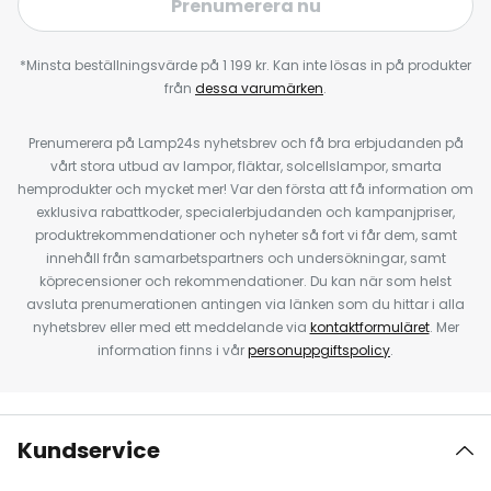
Prenumerera nu
*Minsta beställningsvärde på 1 199 kr. Kan inte lösas in på produkter
från
dessa varumärken
.
Prenumerera på Lamp24s nyhetsbrev och få bra erbjudanden på
vårt stora utbud av lampor, fläktar, solcellslampor, smarta
hemprodukter och mycket mer! Var den första att få information om
exklusiva rabattkoder, specialerbjudanden och kampanjpriser,
produktrekommendationer och nyheter så fort vi får dem, samt
innehåll från samarbetspartners och undersökningar, samt
köprecensioner och rekommendationer. Du kan när som helst
avsluta prenumerationen antingen via länken som du hittar i alla
nyhetsbrev eller med ett meddelande via
kontaktformuläret
. Mer
information finns i vår
personuppgiftspolicy
.
Kundservice