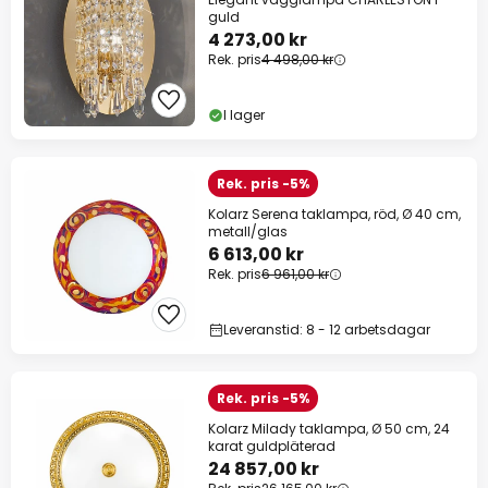
guld
4 273,00 kr
Rek. pris
4 498,00 kr
I lager
Rek. pris -5%
Kolarz Serena taklampa, röd, Ø 40 cm,
metall/glas
6 613,00 kr
Rek. pris
6 961,00 kr
Leveranstid: 8 - 12 arbetsdagar
Rek. pris -5%
Kolarz Milady taklampa, Ø 50 cm, 24
karat guldpläterad
24 857,00 kr