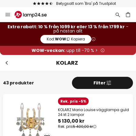
Betygsatt som 'Bra' på Trustpilot
Hoppa
Stä
Extra rabatt
till
innehållet
Extra rabatt: 10 % från 1099 kr eller 13 % från 1799 kr
-
13 % rabatt
från 1799 kr
på nästan allt
Kod:
WOW
Kopiera
10 % rabatt
från 1099 kr
WOW-veckan:
upp till -70 % >
på nästan allt*
KOLARZ
Kod:
WOW
Kopiera
Se erbjudanden
43 produkter
Filter
*exkluderade varumärken
Rek. pris -5%
KOLARZ Maria Louise vägglampa guld
24 kt 2 lampor
5 130,00 kr
Rek. pris
5 400,00 kr