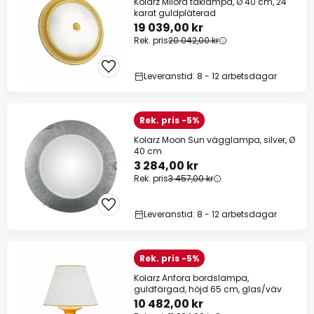
Kolarz Milord taklampa, Ø 40 cm, 24
karat guldpläterad
19 039,00 kr
Rek. pris
20 042,00 kr
Leveranstid: 8 - 12 arbetsdagar
Rek. pris -5%
Kolarz Moon Sun vägglampa, silver, Ø
40 cm
3 284,00 kr
Rek. pris
3 457,00 kr
Leveranstid: 8 - 12 arbetsdagar
Rek. pris -5%
Kolarz Anfora bordslampa,
guldfärgad, höjd 65 cm, glas/väv
10 482,00 kr