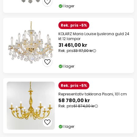
I lager
Rek. pris -5%
KOLARZ Maria Louise ljuskrona guld 24
kt 12 lampor
31 461,00 kr
Rek. pris
33 117,00 kr
I lager
Rek. pris -5%
Representativ takkrona Pisani, 101 cm
58 780,00 kr
Rek. pris
61 874,00 kr
I lager