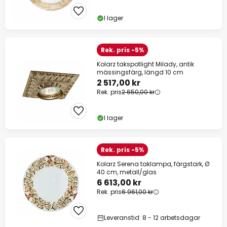
I lager
Rek. pris -5%
Kolarz takspotlight Milady, antik
mässingsfärg, längd 10 cm
2 517,00 kr
Rek. pris
2 650,00 kr
I lager
Rek. pris -5%
Kolarz Serena taklampa, färgstark, Ø
40 cm, metall/glas
6 613,00 kr
Rek. pris
6 961,00 kr
Leveranstid: 8 - 12 arbetsdagar