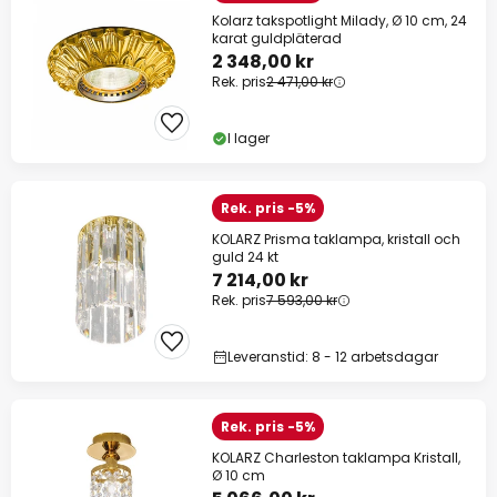
Kolarz takspotlight Milady, Ø 10 cm, 24
karat guldpläterad
2 348,00 kr
Rek. pris
2 471,00 kr
I lager
Rek. pris -5%
KOLARZ Prisma taklampa, kristall och
guld 24 kt
7 214,00 kr
Rek. pris
7 593,00 kr
Leveranstid: 8 - 12 arbetsdagar
Rek. pris -5%
KOLARZ Charleston taklampa Kristall,
Ø 10 cm