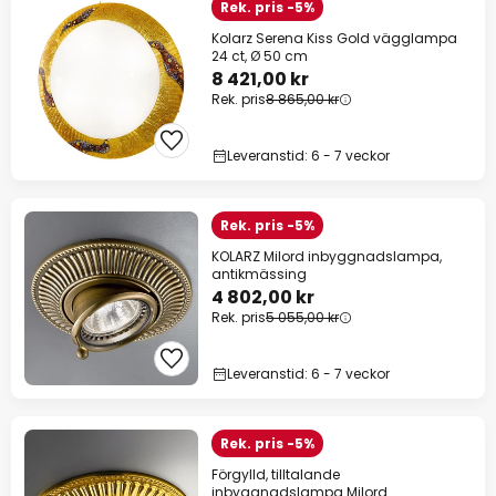
Rek. pris -5%
Kolarz Serena Kiss Gold vägglampa
24 ct, Ø 50 cm
8 421,00 kr
Rek. pris
8 865,00 kr
Leveranstid: 6 - 7 veckor
Rek. pris -5%
KOLARZ Milord inbyggnadslampa,
antikmässing
4 802,00 kr
Rek. pris
5 055,00 kr
Leveranstid: 6 - 7 veckor
Rek. pris -5%
Förgylld, tilltalande
inbyggnadslampa Milord