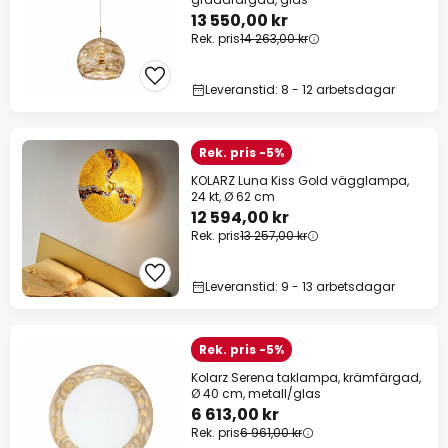
13 550,00 kr
Rek. pris
14 263,00 kr
Leveranstid: 8 - 12 arbetsdagar
Rek. pris -5%
KOLARZ Luna Kiss Gold vägglampa,
24 kt, Ø 62 cm
12 594,00 kr
Rek. pris
13 257,00 kr
Leveranstid: 9 - 13 arbetsdagar
Rek. pris -5%
Kolarz Serena taklampa, krämfärgad,
Ø 40 cm, metall/glas
6 613,00 kr
Rek. pris
6 961,00 kr