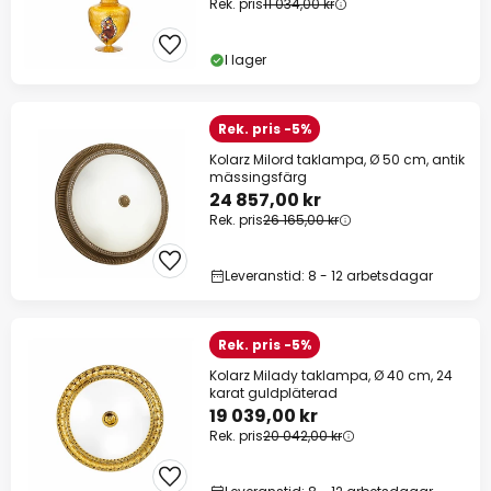
Rek. pris
11 034,00 kr
I lager
Rek. pris -5%
Kolarz Milord taklampa, Ø 50 cm, antik
mässingsfärg
24 857,00 kr
Rek. pris
26 165,00 kr
Leveranstid: 8 - 12 arbetsdagar
Rek. pris -5%
Kolarz Milady taklampa, Ø 40 cm, 24
karat guldpläterad
19 039,00 kr
Rek. pris
20 042,00 kr