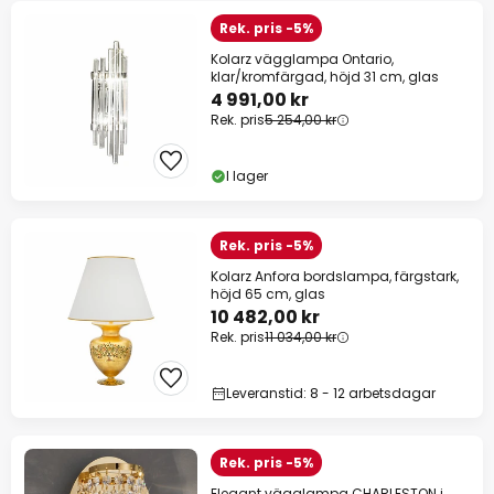
Rek. pris -5%
Kolarz vägglampa Ontario,
klar/kromfärgad, höjd 31 cm, glas
4 991,00 kr
Rek. pris
5 254,00 kr
I lager
Rek. pris -5%
Kolarz Anfora bordslampa, färgstark,
höjd 65 cm, glas
10 482,00 kr
Rek. pris
11 034,00 kr
Leveranstid: 8 - 12 arbetsdagar
Rek. pris -5%
Elegant vägglampa CHARLESTON i