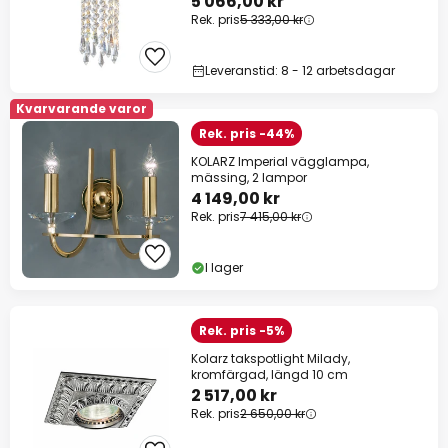
5 066,00 kr
Rek. pris
5 333,00 kr
Leveranstid: 8 - 12 arbetsdagar
Kvarvarande varor
Rek. pris -44%
KOLARZ Imperial vägglampa,
mässing, 2 lampor
4 149,00 kr
Rek. pris
7 415,00 kr
I lager
Rek. pris -5%
Kolarz takspotlight Milady,
kromfärgad, längd 10 cm
2 517,00 kr
Rek. pris
2 650,00 kr