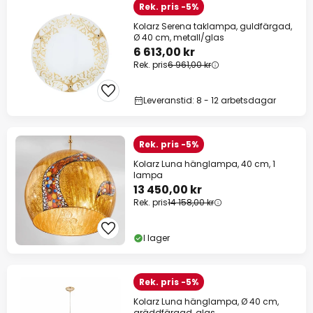
Rek. pris -5%
Kolarz Serena taklampa, guldfärgad,
Ø 40 cm, metall/glas
6 613,00 kr
Rek. pris
6 961,00 kr
Leveranstid: 8 - 12 arbetsdagar
Rek. pris -5%
Kolarz Luna hänglampa, 40 cm, 1
lampa
13 450,00 kr
Rek. pris
14 158,00 kr
I lager
Rek. pris -5%
Kolarz Luna hänglampa, Ø 40 cm,
gräddfärgad, glas