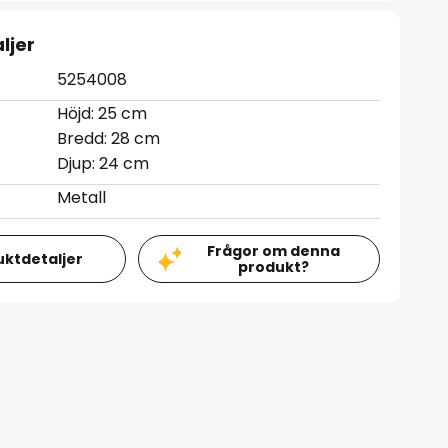
ljer
5254008
Höjd: 25 cm
Bredd: 28 cm
Djup: 24 cm
Metall
Frågor om denna
uktdetaljer
produkt?