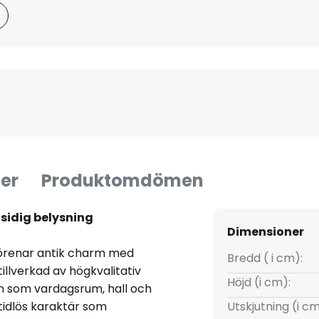
er
Produktomdömen
sidig belysning
Dimensioner
förenar antik charm med
Bredd ( i cm):
llverkad av högkvalitativ
Höjd (i cm):
n som vardagsrum, hall och
tidlös karaktär som
Utskjutning (i cm