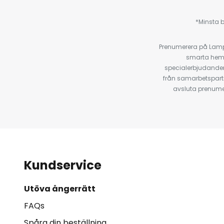
*Minsta b
Prenumerera på Lamp2
smarta hempr
specialerbjudanden
från samarbetspart
avsluta prenumer
Kundservice
Utöva ångerrätt
FAQs
Spåra din beställning