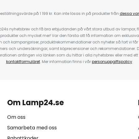
eställningsvärde på 1 199 kr. Kan inte lösas in på produkter från
dessa va
4s nyhetsbrev och få bra erbjudanden på vårt stora utbud av lampor, flä
odukter och mycket mer! Var den första att få information om exklusiva
 och kampanjpriser, produktrekommendationer och nyheter så fort vi får
ners och undersökningar, samt köprecensioner och rekommendationer. D
ationen antingen via länken som du hittar i alla nyhetsbrev eller med e
kontaktformuläret
. Mer information finns i vår
personuppgiftspolicy
.
Om Lamp24.se
Om oss
Samarbeta med oss
Rabattkoder