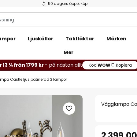
50 dagars öppet köp
ampor
Ljuskällor
Takfläktar
Märken
Mer
r 13 % från 1799 kr
- på nästan allt
Kod:
WOW
Kopiera
pa Castle ljus patinerad 2 lampor
Vägglampa Cast
2 399,00