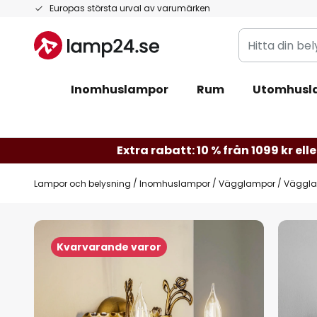
Hoppa
Europas största urval av varumärken
till
Hitta
innehållet
din
belysning
Inomhuslampor
Rum
Utomhusl
Extra rabatt: 10 % från 1099 kr elle
Lampor och belysning
Inomhuslampor
Vägglampor
Vägglam
Hoppa
till
Kvarvarande varor
slutet
av
bildgalleriet