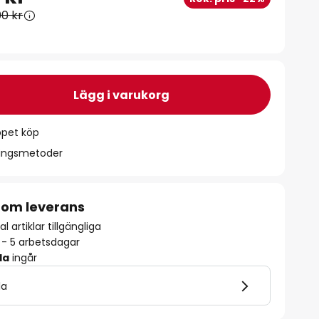
00 kr
Lägg i varukorg
ppet köp
ningsmetoder
 om leverans
l artiklar tillgängliga
2 - 5 arbetsdagar
la
ingår
la