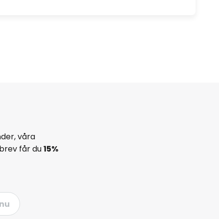
der, våra
brev får du
15%
nu