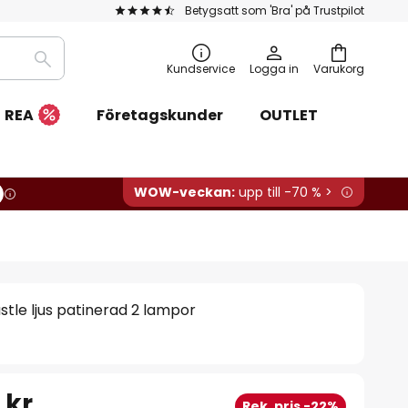
Betygsatt som 'Bra' på Trustpilot
Sök
Kundservice
Logga in
Varukorg
REA
Företagskunder
OUTLET
WOW-veckan:
upp till -70 % >
le ljus patinerad 2 lampor
 kr
Rek. pris -22%