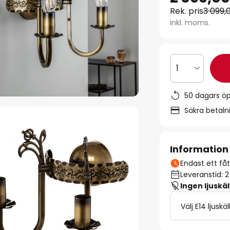
Rek. pris
3 099,
inkl. moms.
1
50 dagars ö
Säkra betal
Information
Endast ett fåta
Leveranstid: 
Ingen ljuskäl
Välj E14 ljuskäl