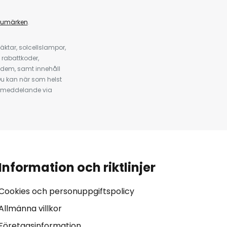
rumärken
.
ktar, solcellslampor,
 rabattkoder,
 dem, samt innehåll
u kan när som helst
tt meddelande via
Information och riktlinjer
Cookies och personuppgiftspolicy
Allmänna villkor
Företagsinformation