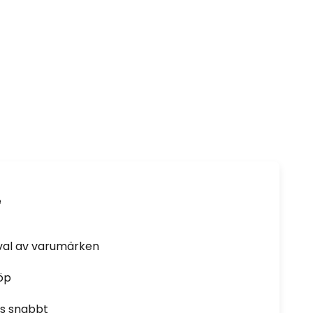
e
rval av varumärken
öp
as snabbt