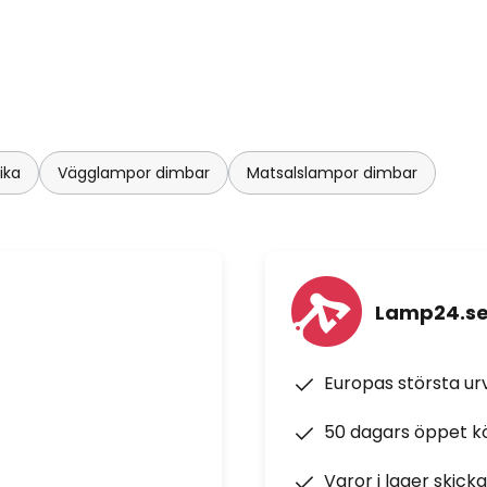
ika
Vägglampor dimbar
Matsalslampor dimbar
Lamp24.s
Europas största u
50 dagars öppet k
Varor i lager skick