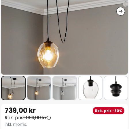
Hoppa
739,00 kr
Rek. pris -30%
till
Rek. pris
1 069,00 kr
början
inkl. moms.
av