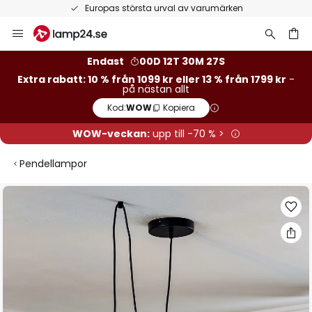
Europas största urval av varumärken
Hoppa
till
innehållet
Endast
00D 12T 30M 27S
Extra rabatt: 10 % från 1099 kr eller 13 % från 1799 kr
-
på nästan allt
Kod:
WOW
Kopiera
WOW-veckan:
upp till -70 % >
Pendellampor
Hoppa
till
slutet
av
bildgalleriet