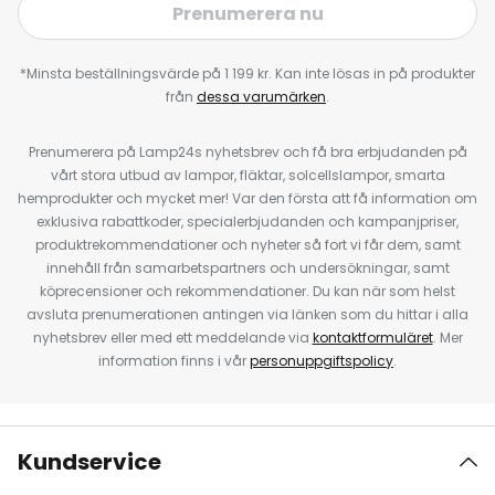
Prenumerera nu
*Minsta beställningsvärde på 1 199 kr. Kan inte lösas in på produkter
från
dessa varumärken
.
Prenumerera på Lamp24s nyhetsbrev och få bra erbjudanden på
vårt stora utbud av lampor, fläktar, solcellslampor, smarta
hemprodukter och mycket mer! Var den första att få information om
exklusiva rabattkoder, specialerbjudanden och kampanjpriser,
produktrekommendationer och nyheter så fort vi får dem, samt
innehåll från samarbetspartners och undersökningar, samt
köprecensioner och rekommendationer. Du kan när som helst
avsluta prenumerationen antingen via länken som du hittar i alla
nyhetsbrev eller med ett meddelande via
kontaktformuläret
. Mer
information finns i vår
personuppgiftspolicy
.
Kundservice