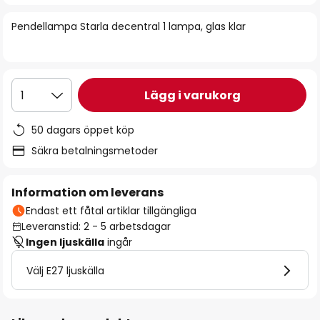
bildgalleriet
Pendellampa Starla decentral 1 lampa, glas klar
Lägg i varukorg
1
50 dagars öppet köp
Säkra betalningsmetoder
Information om leverans
Endast ett fåtal artiklar tillgängliga
Leveranstid: 2 - 5 arbetsdagar
Ingen ljuskälla
ingår
Välj E27 ljuskälla