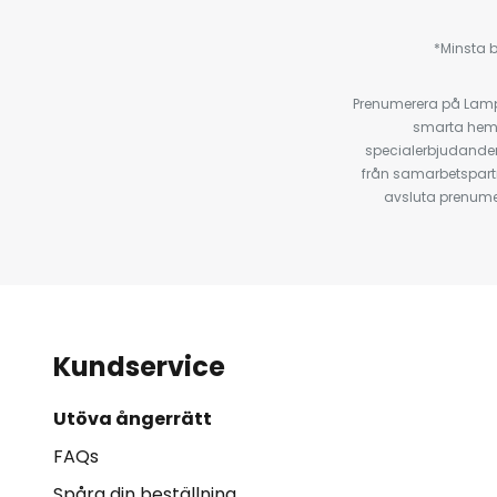
*Minsta b
Prenumerera på Lamp2
smarta hempr
specialerbjudanden
från samarbetspart
avsluta prenumer
Kundservice
Utöva ångerrätt
FAQs
Spåra din beställning