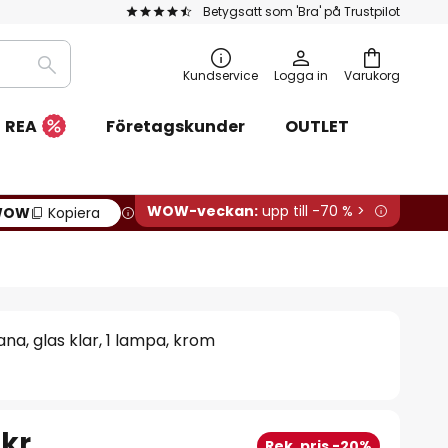
Betygsatt som 'Bra' på Trustpilot
Sök
Kundservice
Logga in
Varukorg
REA
Företagskunder
OUTLET
WOW-veckan:
upp till -70 % >
WOW
Kopiera
a, glas klar, 1 lampa, krom
 kr
Rek. pris -20%