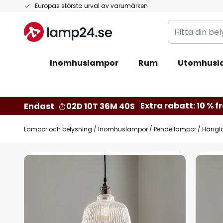
Hoppa
Europas största urval av varumärken
till
Hitta
innehållet
din
belysning
Inomhuslampor
Rum
Utomhusl
Extra rabatt: 10 % fr
Endast
02D 10T 36M 39S
Lampor och belysning
Inomhuslampor
Pendellampor
Hängla
Hoppa
till
slutet
av
bildgalleriet