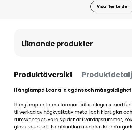
Visa fler bilder
Hoppa
till
början
av
Liknande produkter
bildgalleriet
Produktöversikt
Produktdetalj
Hänglampa Leana: elegans och mångsidighet fö
Hänglampan Leana förenar tidlös elegans med funk
tillverkad av högkvalitativ metall och klart glas och
rumskoncept, vare sig det är i vardagsrummet, kök
glasutseendet i kombination med den kromfärgad