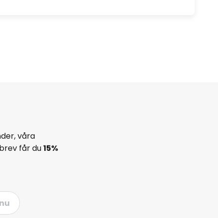
der, våra
brev får du
15%
nu