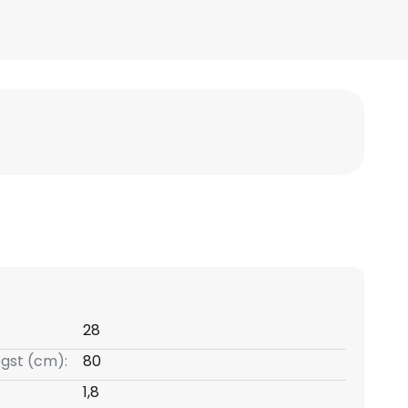
:
28
gst (cm):
80
1,8