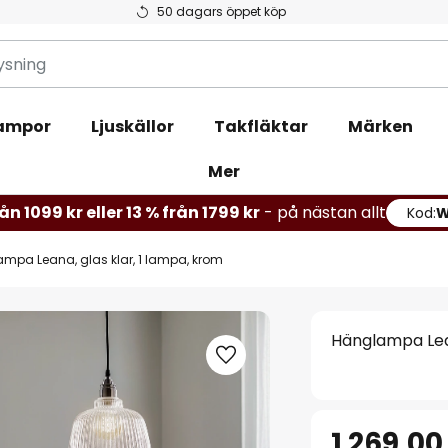
50 dagars öppet köp
ampor
Ljuskällor
Takfläktar
Märken
Mer
ån 1099 kr eller 13 % från 1799 kr
- på nästan allt
Kod:
mpa Leana, glas klar, 1 lampa, krom
Hänglampa Lean
1 269,00