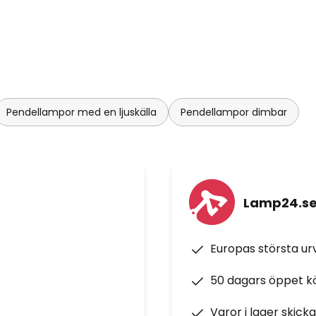
Pendellampor med en ljuskälla
Pendellampor dimbar
Lamp24.s
Europas största u
50 dagars öppet k
Varor i lager skick