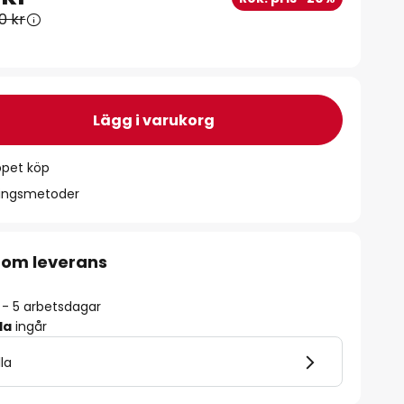
0 kr
Lägg i varukorg
ppet köp
ningsmetoder
 om leverans
2 - 5 arbetsdagar
la
ingår
lla