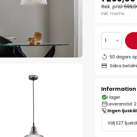
Rek. pris
1 599,0
inkl. moms.
1
50 dagars ö
Säkra betal
Information
I lager
Leveranstid: 
Ingen ljuskäl
Välj E27 ljuskä