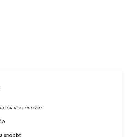
e
rval av varumärken
öp
as snabbt