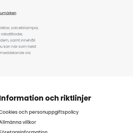
rumärken
.
ktar, solcellslampor,
 rabattkoder,
 dem, samt innehåll
u kan när som helst
tt meddelande via
Information och riktlinjer
Cookies och personuppgiftspolicy
Allmänna villkor
Företagsinformation