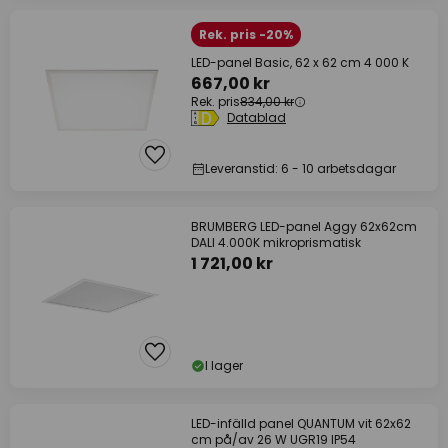
Rek. pris -20%
LED-panel Basic, 62 x 62 cm 4 000 K
667,00 kr
Rek. pris
834,00 kr
Datablad
Leveranstid: 6 - 10 arbetsdagar
BRUMBERG LED-panel Aggy 62x62cm
DALI 4.000K mikroprismatisk
1 721,00 kr
I lager
LED-infälld panel QUANTUM vit 62x62
cm på/av 26 W UGR19 IP54