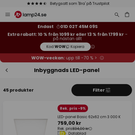
Betygsatt som 'Bra' på Trustpilot
Hoppa
Stä
Extra rabatt
till
innehållet
13 % rabatt
från 1799 kr
Endast
01D 02T 45M 08S
Extra rabatt: 10 % från 1099 kr eller 13 % från 1799 kr
-
på nästan allt
10 % rabatt
från 1099 kr
Kod:
WOW
Kopiera
på nästan allt*
WOW-veckan:
upp till -70 % >
Kod:
WOW
Kopiera
Inbyggnads LED-panel
Se erbjudanden
45 produkter
Filter
*exkluderade varumärken
Rek. pris -9%
LED-panel Basic 62x62 cm 3 000 K
759,00 kr
Rek. pris
834,00 kr
Datablad