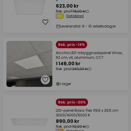
623,00 kr
Rek. pris
778,00 kr
Datablad
Leveranstid: 6 - 10 arbetsdagar
Rek. pris -14%
Arcchio LED-inbyggnadspanel Vinas,
62 cm, vit, aluminium, CCT
1 149,00 kr
Rek. pris
1 349,00 kr
I lager
Rek. pris -20%
LED-panel Basic Flex 119,5 x 29,5 cm
3000/4000/6000 K
890,00 kr
Rek. pris
1 112,00 kr