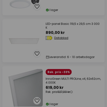
I lager
LED-panel Basic 119,5 x 29,5 cm 3 000
K
890,00 kr
Datablad
Leveranstid: 6 - 10 arbetsdagar
Rek. pris -33%
InnoGreen MULTI PROLine, vit, 62x62cm,
4.000K
619,00 kr
Rek. pris
927,00 kr
I lager