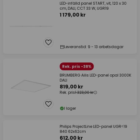
LED-infälld panel START, vit, 120 x 30
cm, DALI, CCT 33 W, UGR19
1 179,00 kr
Leveranstid: 9 - 13 arbetsdagar
Rek. pris -38%
BRUMBERG Ailis LED-panel opal 3000K
DALI
819,00 kr
Rek. pris
1 323,00 kr
I lager
Philips ProjectLine LED-panel UGR<19
840 62x62cm
612,00 kr