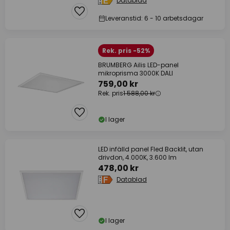
Datablad
Leveranstid: 6 - 10 arbetsdagar
Rek. pris -52%
BRUMBERG Ailis LED-panel
mikroprisma 3000K DALI
759,00 kr
Rek. pris
1 588,00 kr
I lager
LED infälld panel Fled Backlit, utan
drivdon, 4.000K, 3.600 lm
478,00 kr
Datablad
I lager