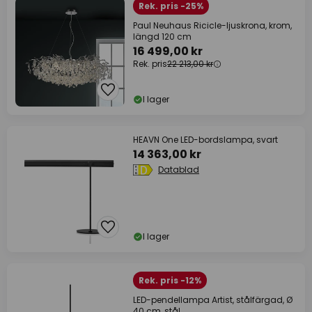
Rek. pris -25%
Paul Neuhaus Ricicle-ljuskrona, krom,
längd 120 cm
16 499,00 kr
Rek. pris
22 213,00 kr
I lager
HEAVN One LED-bordslampa, svart
14 363,00 kr
Datablad
I lager
Rek. pris -12%
LED-pendellampa Artist, stålfärgad, Ø
40 cm, stål