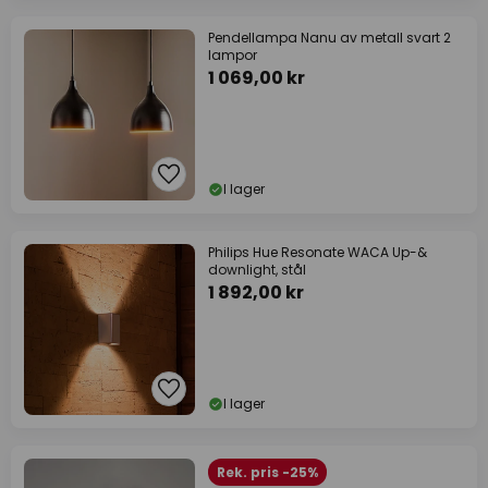
Pendellampa Nanu av metall svart 2
lampor
1 069,00 kr
I lager
Philips Hue Resonate WACA Up-&
downlight, stål
1 892,00 kr
I lager
Rek. pris -25%