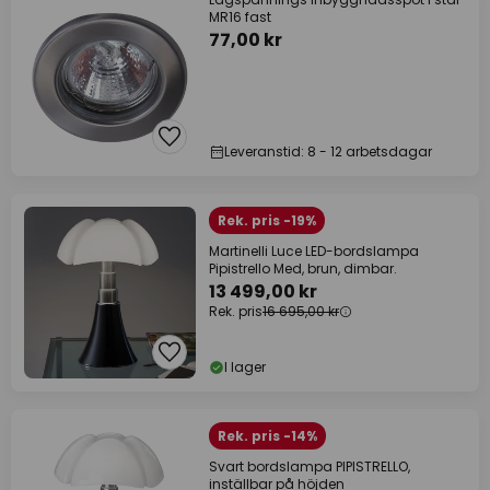
MR16 fast
77,00 kr
Leveranstid: 8 - 12 arbetsdagar
Rek. pris -19%
Martinelli Luce LED-bordslampa
Pipistrello Med, brun, dimbar.
13 499,00 kr
Rek. pris
16 695,00 kr
I lager
Rek. pris -14%
Svart bordslampa PIPISTRELLO,
inställbar på höjden