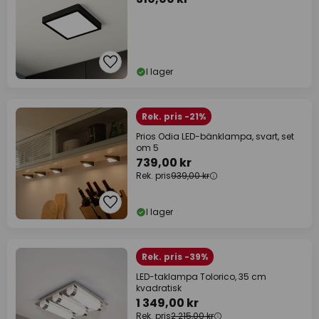
I lager
Rek. pris -21%
Prios Odia LED-bänklampa, svart, set
om 5
739,00 kr
Rek. pris
939,00 kr
I lager
Rek. pris -39%
LED-taklampa Tolorico, 35 cm
kvadratisk
1 349,00 kr
Rek. pris
2 215,00 kr