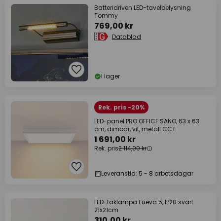
Batteridriven LED-tavelbelysning
Tommy
769,00 kr
Datablad
I lager
Rek. pris -20%
LED-panel PRO OFFICE SANO, 63 x 63
cm, dimbar, vit, metall CCT
1 691,00 kr
Rek. pris
2 114,00 kr
Leveranstid: 5 - 8 arbetsdagar
LED-taklampa Fueva 5, IP20 svart
21x21cm
310,00 kr