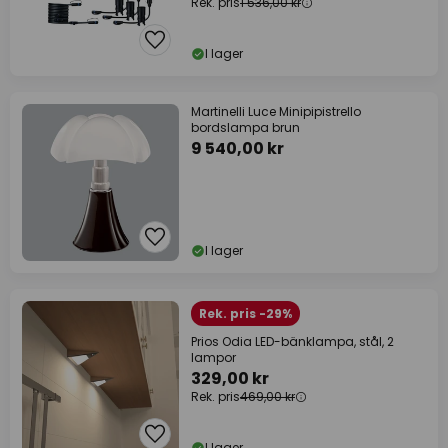
Rek. pris
1 536,00 kr
I lager
Martinelli Luce Minipipistrello
bordslampa brun
9 540,00 kr
I lager
Rek. pris -29%
Prios Odia LED-bänklampa, stål, 2
lampor
329,00 kr
Rek. pris
469,00 kr
I lager