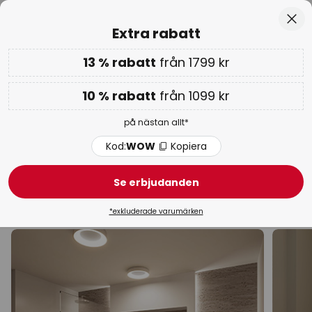
Europas största urval av varumärken
Hoppa
Stä
Extra rabatt
till
innehållet
13 % rabatt
från 1799 kr
Endast
02D 02T 01M 15S
Extra rabatt: 10 % från 1099 kr eller 13 % från 1799 kr
-
på nästan allt
10 % rabatt
från 1099 kr
Kod:
WOW
Kopiera
på nästan allt*
WOW-veckan:
upp till -70 % >
Kod:
WOW
Kopiera
Rostfritt stål inomhuslampor
Se erbjudanden
Taklampor
Pendellampor
Vägglampor
Bordsl
*exkluderade varumärken