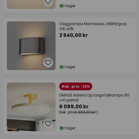
I lager
Vägglampa Mombasa, stålfärgad,
G9, stål
2 540,00 kr
I lager
Rek. pris -12%
UMAGE Asteria Up Large taklampa 60
cm pärlvit
6 099,00 kr
Rek. pris
6 999,00 kr
I lager