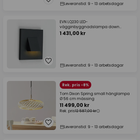
Leveranstid: 9 - 13 arbetsdagar
EVN LQ230 LED-
vägginbyggnadslampa down
antracit
1 431,00 kr
Leveranstid: 9 - 13 arbetsdagar
Rek. pris -8%
Tom Dixon Spring small hänglampa
Ø 56 cm mässing
11 499,00 kr
Rek. pris
12 587,00 kr
Leveranstid: 9 - 13 arbetsdagar