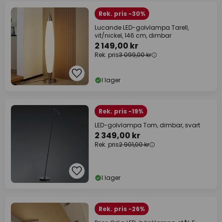
Rek. pris -30%
Lucande LED-golvlampa Tarell,
vit/nickel, 146 cm, dimbar
2 149,00 kr
Rek. pris
3 099,00 kr
I lager
Rek. pris -19%
LED-golvlampa Tom, dimbar, svart
2 349,00 kr
Rek. pris
2 901,00 kr
I lager
Rek. pris -26%