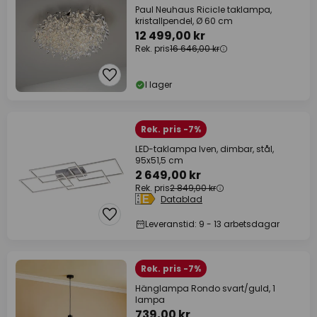
Paul Neuhaus Ricicle taklampa,
kristallpendel, Ø 60 cm
12 499,00 kr
Rek. pris
16 646,00 kr
I lager
Rek. pris -7%
LED-taklampa Iven, dimbar, stål,
95x51,5 cm
2 649,00 kr
Rek. pris
2 849,00 kr
Datablad
Leveranstid: 9 - 13 arbetsdagar
Rek. pris -7%
Hänglampa Rondo svart/guld, 1
lampa
739,00 kr