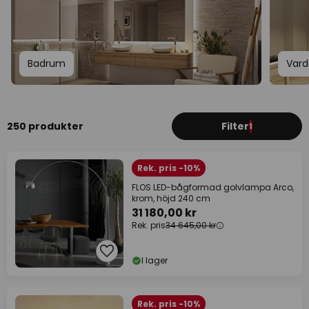
Badrum
Var
250 produkter
Filter
1
Rek. pris -10%
FLOS LED-bågformad golvlampa Arco,
krom, höjd 240 cm
31 180,00 kr
Rek. pris
34 645,00 kr
I lager
Rek. pris -10%