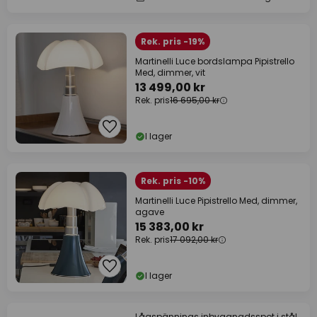
Rek. pris -19%
Martinelli Luce bordslampa Pipistrello
Med, dimmer, vit
13 499,00 kr
Rek. pris
16 695,00 kr
I lager
Rek. pris -10%
Martinelli Luce Pipistrello Med, dimmer,
agave
15 383,00 kr
Rek. pris
17 092,00 kr
I lager
Lågspännings inbyggnadsspot i stål