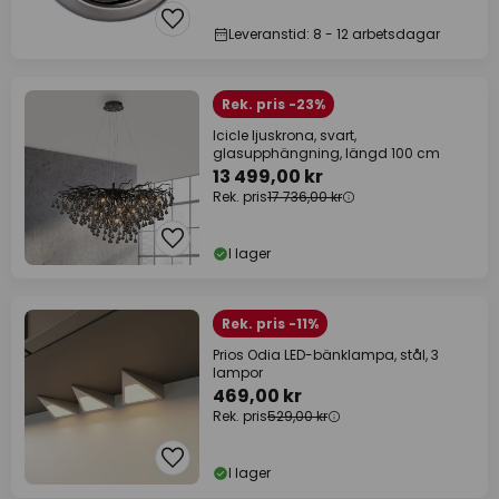
Leveranstid: 8 - 12 arbetsdagar
Rek. pris -23%
Icicle ljuskrona, svart,
glasupphängning, längd 100 cm
13 499,00 kr
Rek. pris
17 736,00 kr
I lager
Rek. pris -11%
Prios Odia LED-bänklampa, stål, 3
lampor
469,00 kr
Rek. pris
529,00 kr
I lager