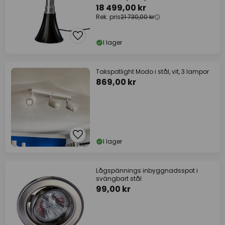
18 499,00 kr
Rek. pris
21 730,00 kr
I lager
Takspotlight Modo i stål, vit, 3 lampor
869,00 kr
I lager
Lågspännings inbyggnadsspot i
svängbart stål
99,00 kr