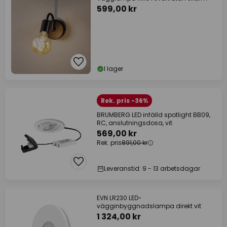
599,00 kr
I lager
Rek. pris -36%
BRUMBERG LED infälld spotlight BB09,
RC, anslutningsdosa, vit
569,00 kr
Rek. pris
891,00 kr
Leveranstid: 9 - 13 arbetsdagar
EVN LR230 LED-
vägginbyggnadslampa direkt vit
1 324,00 kr