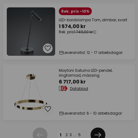
Rek. pris -10%
LED-bordslampa Tom, dimbar, svart
1 574,00 kr
Rek. pris
1 749,00 kr
Leveranstid: 12 - 17 arbetsdagar
Maytoni Saturno LED-pendel,
ringformad, mässing
6 717,00 kr
Datablad
Leveranstid: 6 - 10 arbetsdagar
Sidan
1
2
3
...
5
Föregående
Nästa