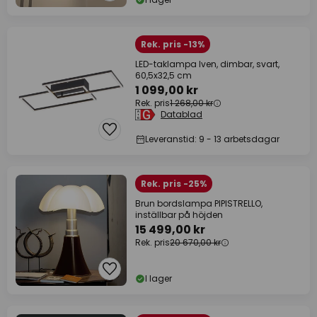
Rek. pris -13%
LED-taklampa Iven, dimbar, svart,
60,5x32,5 cm
1 099,00 kr
Rek. pris
1 268,00 kr
Datablad
Leveranstid: 9 - 13 arbetsdagar
Rek. pris -25%
Brun bordslampa PIPISTRELLO,
inställbar på höjden
15 499,00 kr
Rek. pris
20 670,00 kr
I lager