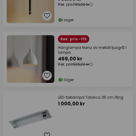
Rek. pris
799,00 kr
I lager
Rek. pris -11%
Hänglampa Nanu av metall ljusgrå 1
lampa
469,00 kr
Rek. pris
529,00 kr
I lager
LED-taklampa Tolorico, 35 cm lång
1 000,00 kr