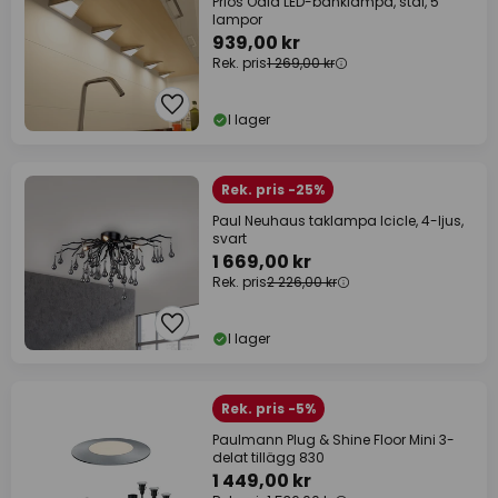
Prios Odia LED-bänklampa, stål, 5
lampor
939,00 kr
Rek. pris
1 269,00 kr
I lager
Rek. pris -25%
Paul Neuhaus taklampa Icicle, 4-ljus,
svart
1 669,00 kr
Rek. pris
2 226,00 kr
I lager
Rek. pris -5%
Paulmann Plug & Shine Floor Mini 3-
delat tillägg 830
1 449,00 kr