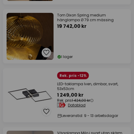
Tom Dixon Spring medium
hänglampa Ø 79 cm mässing
19 742,00 kr
I lager
Rek. pris -12%
LED-taklampa Iven, dimbar, svart,
53x53cm
1 249,00 kr
Rek. pris
1 424,00 kr
Datablad
Leveranstid: 9 - 13 arbetsdagar
Vägglampa Milo i svart utan skärm