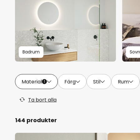
Badrum
Sov
Material
Färg
Stil
Rum
1
Ta bort alla
144 produkter