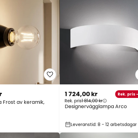
r
1 724,00 kr
Rek. pris 
Rek. pris
1 814,00 kr
Frost av keramik,
Designervägglampa Arco
Leveranstid: 8 - 12 arbetsdagar