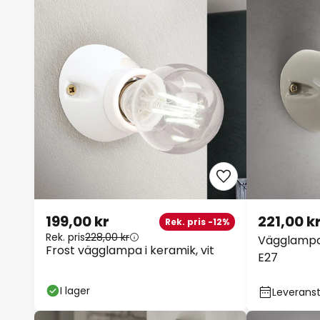
199,00 kr
221,00 k
Rek. pris -12%
Rek. pris
228,00 kr
Vägglampa 
Frost vägglampa i keramik, vit
E27
I lager
Leveranst