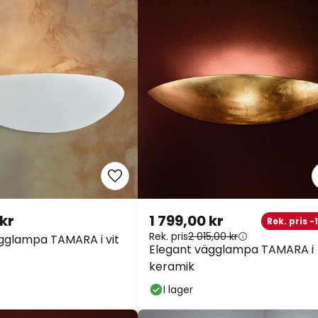
 kr
1 799,00 kr
Rek. pris -
Rek. pris
2 015,00 kr
gglampa TAMARA i vit
Elegant vägglampa TAMARA i
keramik
I lager