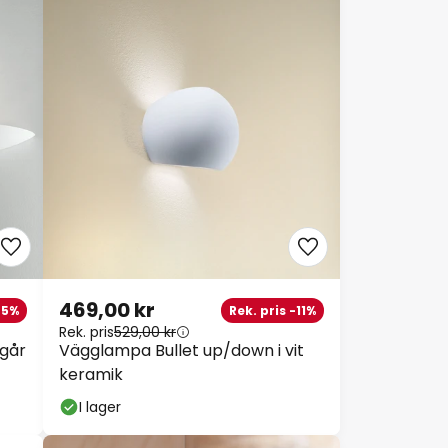
469,00 kr
-5%
Rek. pris -11%
Rek. pris
529,00 kr
går
Vägglampa Bullet up/down i vit
keramik
I lager