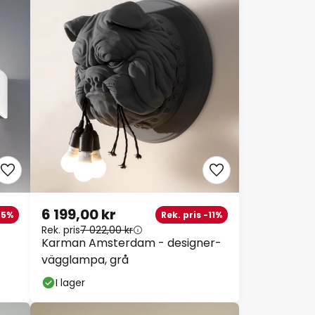
6 199,00 kr
-5%
Rek. pris -11%
Rek. pris
7 022,00 kr
Karman Amsterdam - designer-
vägglampa, grå
I lager