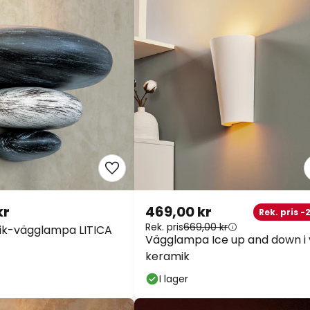
kr
469,00 kr
Rek. pris -
Rek. pris
669,00 kr
ik-vägglampa LITICA
Vägglampa Ice up and down i 
keramik
I lager