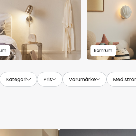
rum
Barnrum
Kategori
Pris
Varumärke
Med strö