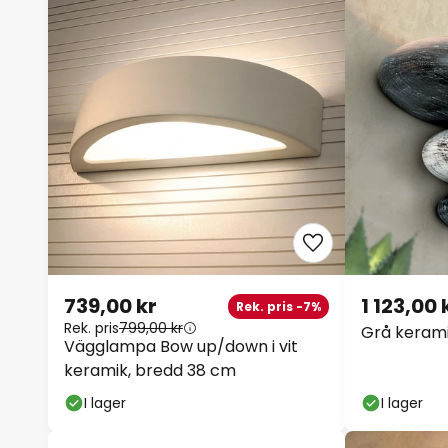
739,00 kr
1 123,00 
Rek. pris -7%
Rek. pris
799,00 kr
Grå keram
Vägglampa Bow up/down i vit
keramik, bredd 38 cm
I lager
I lager