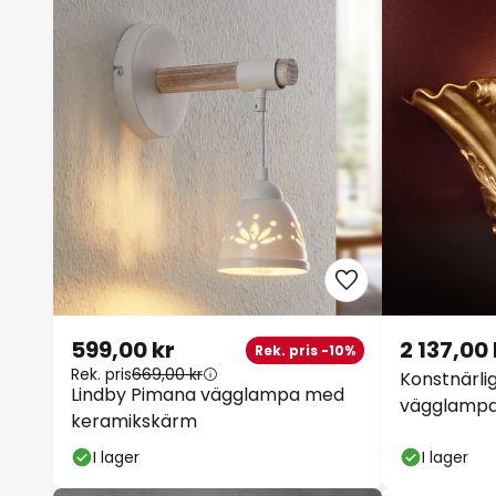
599,00 kr
2 137,00 
Rek. pris -10%
Rek. pris
669,00 kr
Konstnärli
Lindby Pimana vägglampa med
vägglampa
keramikskärm
I lager
I lager