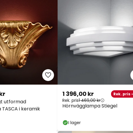
kr
1 396,00 kr
Rek. pris 
Rek. pris
1 469,00 kr
gt utformad
Hörnvägglampa Stiegel
 TASCA i keramik
I lager