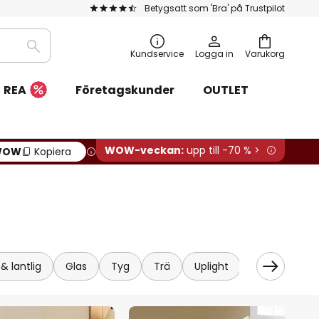
Betygsatt som 'Bra' på Trustpilot
Sök
Kundservice
Logga in
Varukorg
REA
Företagskunder
OUTLET
WOW-veckan:
upp till -70 % >
WOW
Kopiera
 & lantlig
Glas
Tyg
Trä
Uplight
Florentisk