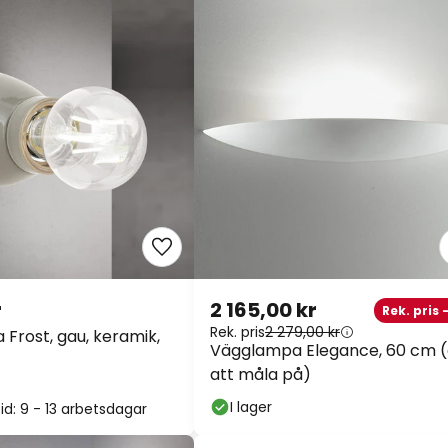
r
2 165,00 kr
Rek. pris 
Rek. pris
2 279,00 kr
Frost, gau, keramik,
Vägglampa Elegance, 60 cm (
att måla på)
I lager
id: 9 - 13 arbetsdagar