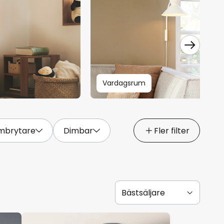
Vardagsrum
mbrytare
Dimbar
Fler filter