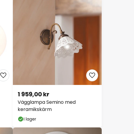
1 959,00 kr
Vägglampa Semino med
keramikskärm
I lager