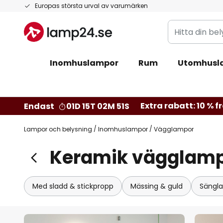
Hoppa
Europas största urval av varumärken
till
Hitta
innehållet
din
belysning
Inomhuslampor
Rum
Utomhusl
Extra rabatt: 10 % fr
Endast
01D 15T 02M 50S
Lampor och belysning
Inomhuslampor
Vägglampor
Keramik vägglam
Med sladd & stickpropp
Mässing & guld
Sängl