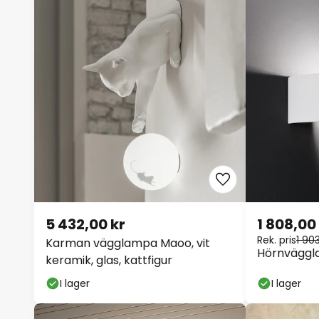
5 432,00 kr
1 808,00
Rek. pris
1 90
Karman vägglampa Maoo, vit
Hörnväggl
keramik, glas, kattfigur
I lager
I lager