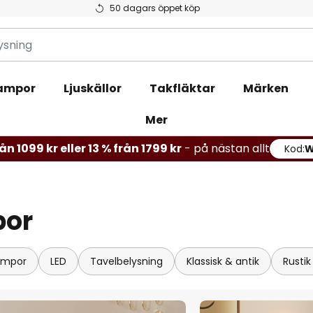
50 dagars öppet köp
ampor
Ljuskällor
Takfläktar
Märken
Mer
ån 1099 kr eller 13 % från 1799 kr
- på nästan allt
Kod:
por
ampor
LED
Tavelbelysning
Klassisk & antik
Rustik