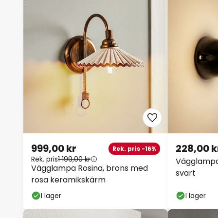
999,00 kr
228,00 k
Rek. pris -16%
Rek. pris
1 199,00 kr
Vägglampa 
Vägglampa Rosina, brons med
svart
rosa keramikskärm
I lager
I lager