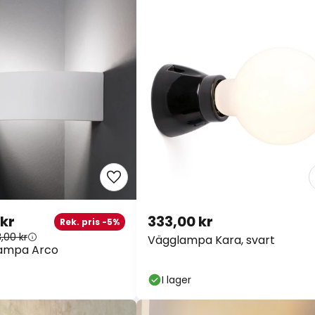
 kr
333,00 kr
Rek. pris -5%
3,00 kr
Vägglampa Kara, svart
ampa Arco
I lager