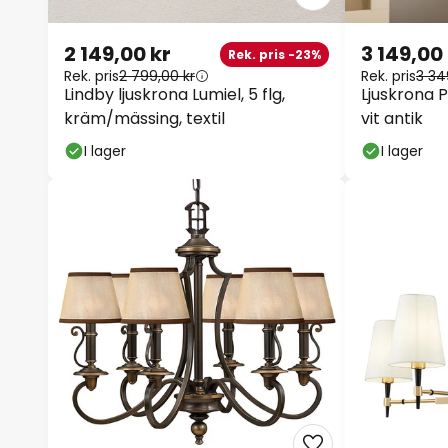
2 149,00 kr
3 149,00 
Rek. pris -23%
Rek. pris
2 799,00 kr
Rek. pris
3 34
Lindby ljuskrona Lumiel, 5 flg,
Ljuskrona 
kräm/mässing, textil
vit antik
I lager
I lager