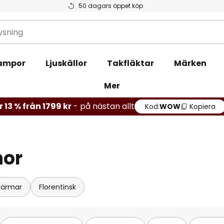
50 dagars öppet köp
ampor
Ljuskällor
Takfläktar
Märken
Mer
 13 % från 1799 kr
- på nästan allt
Kod:
WOW
Kopiera
nor
kärmar
Florentinsk