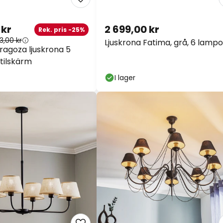
 kr
2 699,00 kr
Rek. pris -25%
3,00 kr
Ljuskrona Fatima, grå, 6 lampo
ragoza ljuskrona 5
tilskärm
I lager