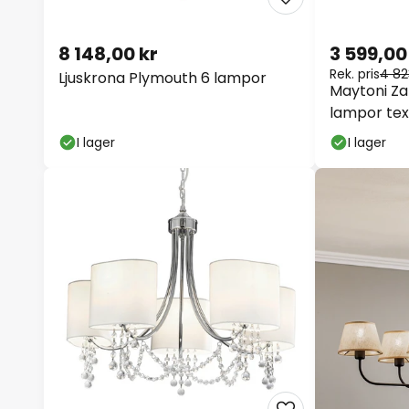
8 148,00 kr
3 599,00
Rek. pris
4 82
Ljuskrona Plymouth 6 lampor
Maytoni Za
lampor tex
I lager
I lager