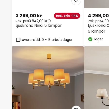
3 299,00 kr
4 299,00
Rek. pris -14%
Rek. pris
3 842,00 kr
Rek. pris
4 39
Ljuskrona Nina, 5 lampor
Ljuskrona C
6 lampor
I lager
Leveranstid: 9 - 13 arbetsdagar