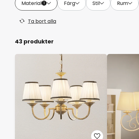
Material
Färg
Stil
Rum
1
Ta bort alla
43 produkter