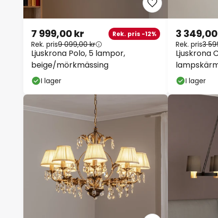
7 999,00 kr
3 349,00
Rek. pris -12%
Rek. pris
9 099,00 kr
Rek. pris
3 599
Ljuskrona Polo, 5 lampor,
Ljuskrona C
beige/mörkmässing
lampskärm
I lager
I lager