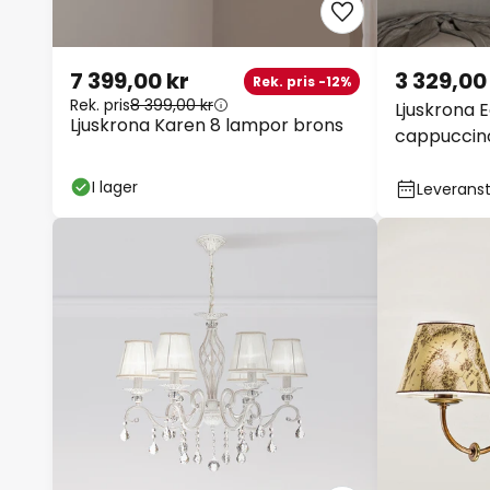
7 399,00 kr
3 329,00 
Rek. pris -12%
Rek. pris
8 399,00 kr
Ljuskrona E
Ljuskrona Karen 8 lampor brons
cappuccino
I lager
Leveransti