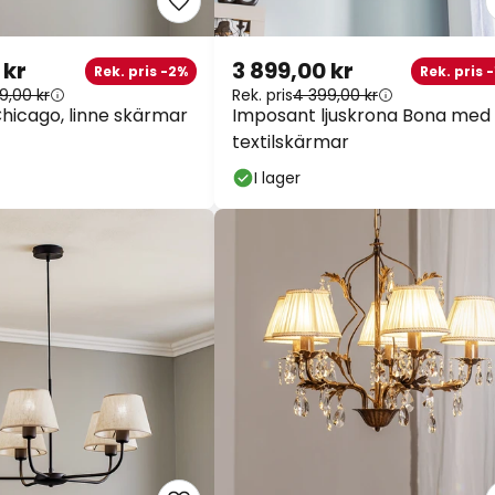
 kr
3 899,00 kr
Rek. pris -2%
Rek. pris -1
9,00 kr
Rek. pris
4 399,00 kr
hicago, linne skärmar
Imposant ljuskrona Bona med
textilskärmar
I lager
Extra raba
13 % rabatt
från 179
10 % rabatt
från 10