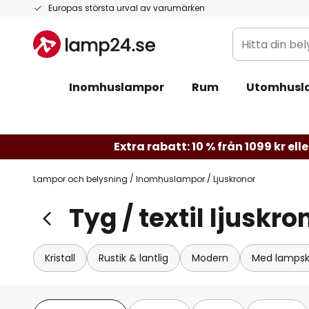
Hoppa
Europas största urval av varumärken
till
Hitta
innehållet
din
belysning
Inomhuslampor
Rum
Utomhusl
Extra rabatt: 10 % från 1099 kr eller
Lampor och belysning
Inomhuslampor
Ljuskronor
Tyg / textil ljuskro
Kristall
Rustik & lantlig
Modern
Med lamps