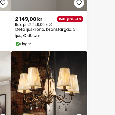
2 149,00 kr
Rek. pris -4%
Rek. pris
2 249,00 kr
Delia ljuskrona, bronsfärgad, 3-
ljus, Ø 60 cm
I lager