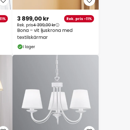
3 899,00 kr
1%
Rek. pris -11%
Rek. pris
4 399,00 kr
Bona – vit ljuskrona med
textilskärmar
I lager
Stäng
tt
9 kr
99 kr