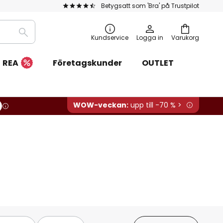
Betygsatt som 'Bra' på Trustpilot
Sök
Kundservice
Logga in
Varukorg
REA
Företagskunder
OUTLET
WOW-veckan:
upp till -70 % >