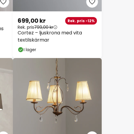
699,00 kr
Rek. pris -12%
Rek. pris
799,00 kr
s
Cortez – ljuskrona med vita
textilskärmar
I lager