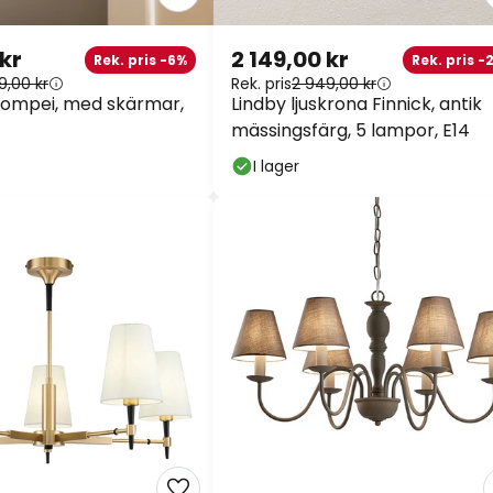
kr
2 149,00 kr
Rek. pris -6%
Rek. pris -2
9,00 kr
Rek. pris
2 949,00 kr
Pompei, med skärmar,
Lindby ljuskrona Finnick, antik
mässingsfärg, 5 lampor, E14
I lager