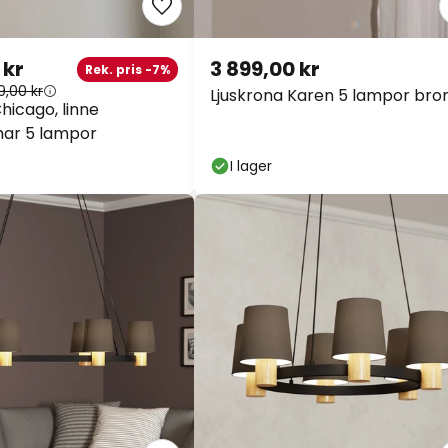
på nästan allt*
 kr
3 899,00 kr
Rek. pris -7%
Kod:
WOW
Kopiera
,00 kr
Ljuskrona Karen 5 lampor bron
hicago, linne
ar 5 lampor
Se erbjudanden
I lager
*exkluderade varumärken