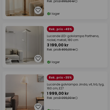
Rek. pris
2 399,00 kr
I lager
Rek. pris -45%
Lucande LED-golvlampa Parthena,
nickel, metall, 180 cm
3 199,00 kr
Rek. pris
5 899,00 kr
I lager
Rek. pris -35%
Lucande golvlampa Jinda, vit, trä, tyg,
160 cm, E27
1 999,00 kr
Rek. pris
3 099,00 kr