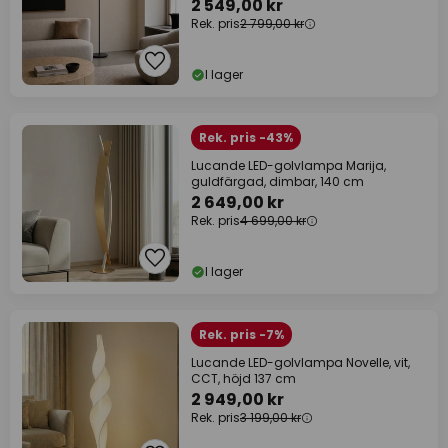
2 549,00 kr
Rek. pris
2 799,00 kr
I lager
Rek. pris -43%
Lucande LED-golvlampa Marija,
guldfärgad, dimbar, 140 cm
2 649,00 kr
Rek. pris
4 699,00 kr
I lager
Rek. pris -7%
Lucande LED-golvlampa Novelle, vit,
CCT, höjd 137 cm
2 949,00 kr
Rek. pris
3 199,00 kr