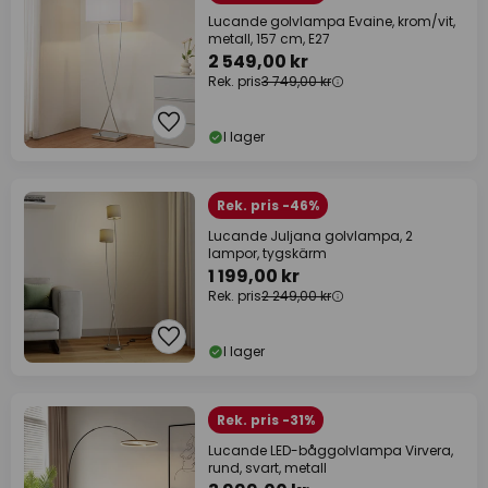
Lucande golvlampa Evaine, krom/vit,
metall, 157 cm, E27
2 549,00 kr
Rek. pris
3 749,00 kr
I lager
Rek. pris -46%
Lucande Juljana golvlampa, 2
lampor, tygskärm
1 199,00 kr
Rek. pris
2 249,00 kr
I lager
Rek. pris -31%
Lucande LED-båggolvlampa Virvera,
rund, svart, metall