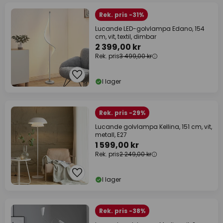
Rek. pris -31%
Lucande LED-golvlampa Edano, 154
cm, vit, textil, dimbar
2 399,00 kr
Rek. pris
3 499,00 kr
I lager
Rek. pris -29%
Lucande golvlampa Kellina, 151 cm, vit,
metall, E27
1 599,00 kr
Rek. pris
2 249,00 kr
I lager
Rek. pris -38%