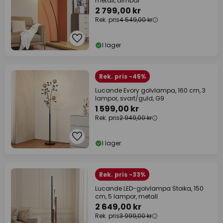
metall, dimbar
2 799,00 kr
Rek. pris
4 549,00 kr
I lager
Rek. pris -45%
Lucande Evory golvlampa, 160 cm, 3
lampor, svart/guld, G9
1 599,00 kr
Rek. pris
2 949,00 kr
I lager
Rek. pris -33%
Lucande LED-golvlampa Stoika, 150
cm, 5 lampor, metall
2 649,00 kr
Rek. pris
3 999,00 kr