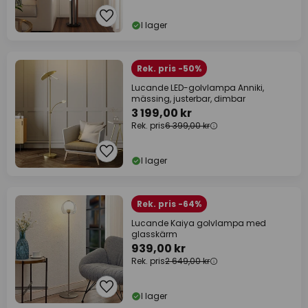
I lager
Rek. pris -50%
Lucande LED-golvlampa Anniki,
mässing, justerbar, dimbar
3 199,00 kr
Rek. pris
6 399,00 kr
I lager
Rek. pris -64%
Lucande Kaiya golvlampa med
glasskärm
939,00 kr
Rek. pris
2 649,00 kr
I lager