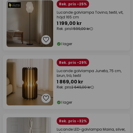
Rek. pris -25%
Lucande golvlampa Tovina, textil, vit,
höjd 165 cm
1 199,00 kr
Rek. pris
1 599,00 kr
I lager
Rek. pris -29%
Lucande golvlampa Juneta, 75 cm,
brun, trä, textil
1 869,00 kr
Rek. pris
2 649,00 kr
I lager
Rek. pris -32%
Lucande LED-golvlampa Mairia, silver,