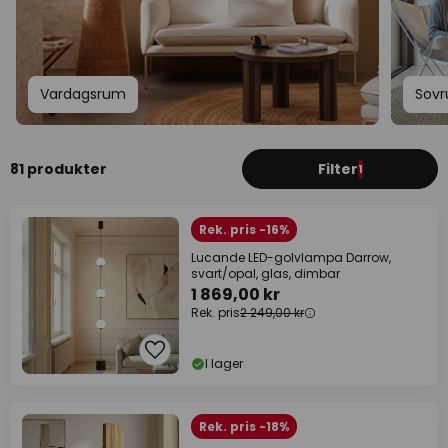
Vardagsrum
Sov
81 produkter
Filter
1
Rek. pris -16%
Lucande LED-golvlampa Darrow,
svart/opal, glas, dimbar
1 869,00 kr
Rek. pris
2 249,00 kr
I lager
Rek. pris -18%