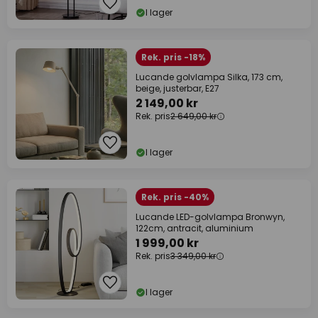
I lager
Rek. pris -18%
Lucande golvlampa Silka, 173 cm,
beige, justerbar, E27
2 149,00 kr
Rek. pris
2 649,00 kr
I lager
Rek. pris -40%
Lucande LED-golvlampa Bronwyn,
122cm, antracit, aluminium
1 999,00 kr
Rek. pris
3 349,00 kr
I lager