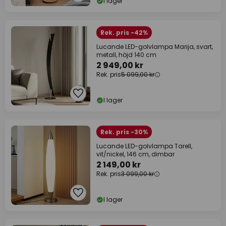
I lager
Rek. pris -42%
Lucande LED-golvlampa Marija, svart,
metall, höjd 140 cm
2 949,00 kr
Rek. pris
5 099,00 kr
I lager
Rek. pris -30%
Lucande LED-golvlampa Tarell,
vit/nickel, 146 cm, dimbar
2 149,00 kr
Rek. pris
3 099,00 kr
I lager