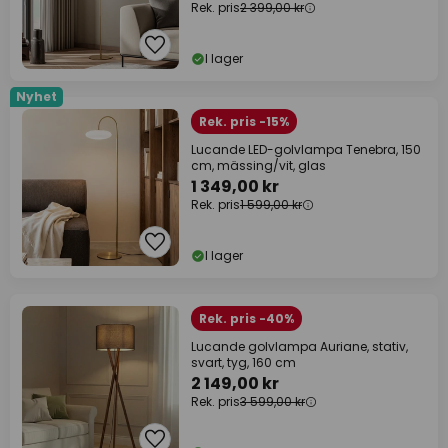
Rek. pris
2 399,00 kr
I lager
Nyhet
Rek. pris -15%
Lucande LED-golvlampa Tenebra, 150
cm, mässing/vit, glas
1 349,00 kr
Rek. pris
1 599,00 kr
I lager
Rek. pris -40%
Lucande golvlampa Auriane, stativ,
svart, tyg, 160 cm
2 149,00 kr
Rek. pris
3 599,00 kr