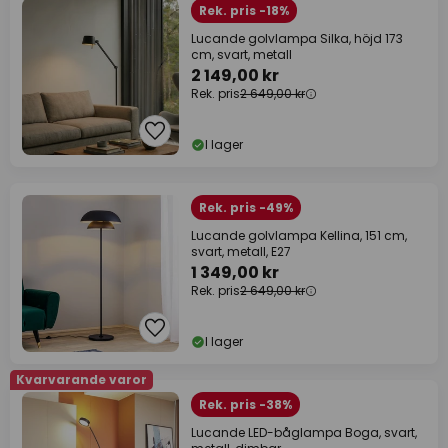
Rek. pris -18%
Lucande golvlampa Silka, höjd 173
cm, svart, metall
2 149,00 kr
Rek. pris
2 649,00 kr
I lager
Rek. pris -49%
Lucande golvlampa Kellina, 151 cm,
svart, metall, E27
1 349,00 kr
Rek. pris
2 649,00 kr
I lager
Kvarvarande varor
Rek. pris -38%
Lucande LED-båglampa Boga, svart,