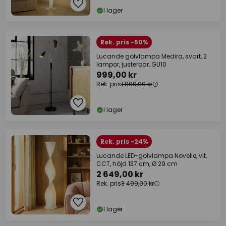
I lager
Rek. pris -50%
Lucande golvlampa Medira, svart, 2
lampor, justerbar, GU10
999,00 kr
Rek. pris
1 999,00 kr
I lager
Rek. pris -24%
Lucande LED-golvlampa Novelle, vit,
CCT, höjd 137 cm, Ø 29 cm
2 649,00 kr
Rek. pris
3 499,00 kr
I lager