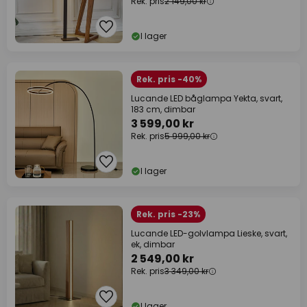
Rek. pris
2 149,00 kr
I lager
Rek. pris -40%
Lucande LED båglampa Yekta, svart,
183 cm, dimbar
3 599,00 kr
Rek. pris
5 999,00 kr
I lager
Rek. pris -23%
Lucande LED-golvlampa Lieske, svart,
ek, dimbar
2 549,00 kr
Rek. pris
3 349,00 kr
I lager