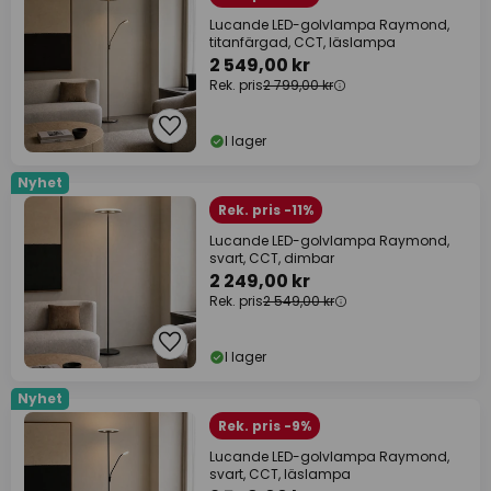
Lucande LED-golvlampa Raymond,
titanfärgad, CCT, läslampa
2 549,00 kr
Rek. pris
2 799,00 kr
I lager
Nyhet
Rek. pris -11%
Lucande LED-golvlampa Raymond,
svart, CCT, dimbar
2 249,00 kr
Rek. pris
2 549,00 kr
I lager
Nyhet
Rek. pris -9%
Lucande LED-golvlampa Raymond,
svart, CCT, läslampa