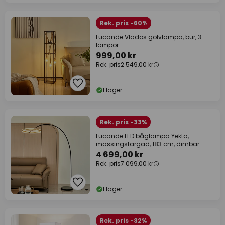
Rek. pris -60%
Lucande Vlados golvlampa, bur, 3
lampor.
999,00 kr
Rek. pris
2 549,00 kr
I lager
Rek. pris -33%
Lucande LED båglampa Yekta,
mässingsfärgad, 183 cm, dimbar
4 699,00 kr
Rek. pris
7 099,00 kr
I lager
Rek. pris -32%