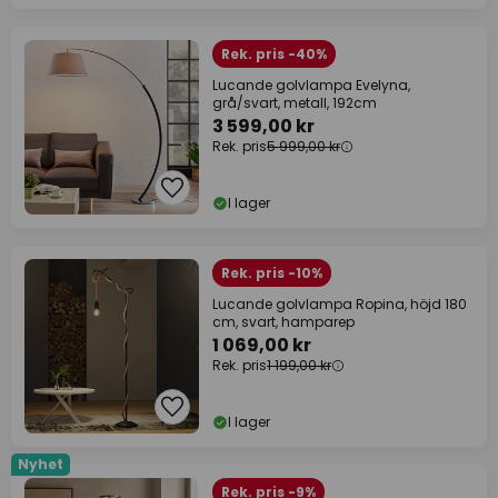
Rek. pris -40%
Lucande golvlampa Evelyna,
grå/svart, metall, 192cm
3 599,00 kr
Rek. pris
5 999,00 kr
I lager
Rek. pris -10%
Lucande golvlampa Ropina, höjd 180
cm, svart, hamparep
1 069,00 kr
Rek. pris
1 199,00 kr
I lager
Nyhet
Rek. pris -9%