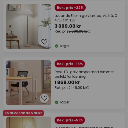
Rek. pris -22%
Lucande Ellorin golvlampa, vit, trä, Ø
47,5 cm, E27
3 099,00 kr
Rek. pris
3 999,00 kr
I lager
Rek. pris -13%
Resi LED-golvlampa med dimmer,
perfekt för läsning
1 869,00 kr
Rek. pris
2 149,00 kr
I lager
Kvarvarande varor
Rek. pris -51%