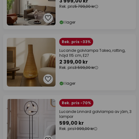
3 999,00 kr
Rek. pris
5 799,00 kr
I lager
Rek. pris -33%
Lucande golvlampa Takeo, rotting,
höjd 115 cm, E27
2 399,00 kr
Rek. pris
3 599,00 kr
I lager
Rek. pris -70%
Lucande Linnard golvlampa av järn, 3
lampor
599,00 kr
Rek. pris
1 999,00 kr