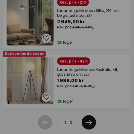
Rek. pris -21%
Lucande golvlampa Silka, 216 cm,
beige, justerbar, E27
2 649,00 kr
Rek. pris
3 349,00 kr
I lager
Kvarvarande varor
Rek. pris -42%
Lucande golvlampa Kestralia, vit,
glas, Ø 35 cm, E27
1 999,00 kr
Rek. pris
3 499,00 kr
I lager
Sidan
1
2
Föregående
Nästa