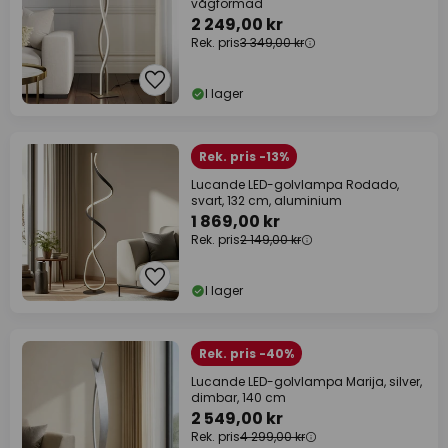
vågformad
2 249,00 kr
Rek. pris
3 349,00 kr
I lager
Rek. pris -13%
Lucande LED-golvlampa Rodado,
svart, 132 cm, aluminium
1 869,00 kr
Rek. pris
2 149,00 kr
I lager
Rek. pris -40%
Lucande LED-golvlampa Marija, silver,
dimbar, 140 cm
2 549,00 kr
Rek. pris
4 299,00 kr