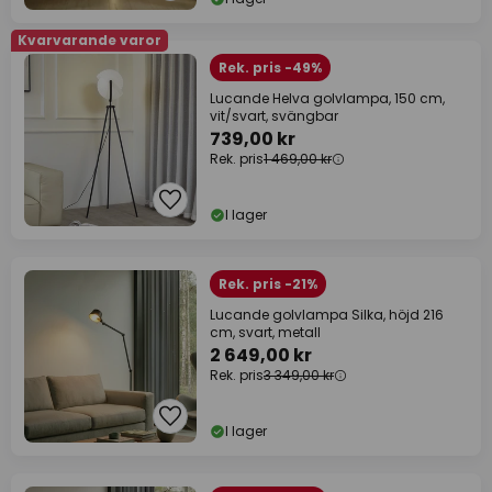
Kvarvarande varor
Rek. pris -49%
Lucande Helva golvlampa, 150 cm,
vit/svart, svängbar
739,00 kr
Rek. pris
1 469,00 kr
I lager
Rek. pris -21%
Lucande golvlampa Silka, höjd 216
cm, svart, metall
2 649,00 kr
Rek. pris
3 349,00 kr
I lager