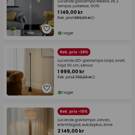
Lucande golvlampa Medira, vit, 2
lampor, justerbar, GU10
1 149,00 kr
Rek. pris
1 869,00 kr
I lager
Rek. pris -28%
Lucande LED-golvlampa Linija, svart,
höjd 110 cm, sensor
1 999,00 kr
Rek. pris
2 799,00 kr
I lager
Rek. pris -10%
Lucande golvlampa Jorvan,
krämfärgad, eukalyptus, linne
2 149,00 kr