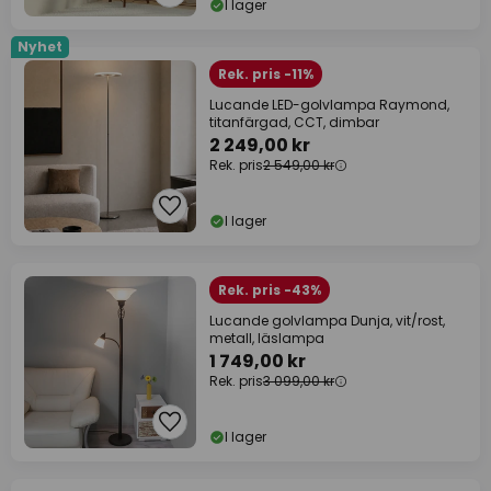
I lager
Nyhet
Rek. pris -11%
Lucande LED-golvlampa Raymond,
titanfärgad, CCT, dimbar
2 249,00 kr
Rek. pris
2 549,00 kr
I lager
Rek. pris -43%
Lucande golvlampa Dunja, vit/rost,
metall, läslampa
1 749,00 kr
Rek. pris
3 099,00 kr
I lager