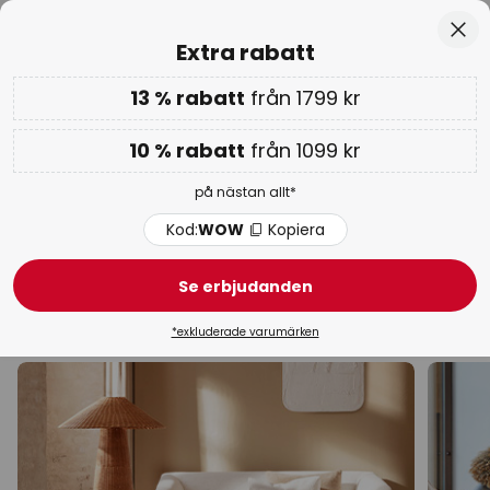
Europas största urval av varumärken
Hoppa
Stä
Extra rabatt
till
innehållet
13 % rabatt
från 1799 kr
Endast
01D 08T 54M 38S
Extra rabatt: 10 % från 1099 kr eller 13 % från 1799 kr
-
på nästan allt
10 % rabatt
från 1099 kr
Kod:
WOW
Kopiera
på nästan allt*
WOW-veckan:
upp till -70 % >
Kod:
WOW
Kopiera
Lucande golvlampor
Se erbjudanden
Båglampor
Uplight
LED
Trä
Modern
Ty
*exkluderade varumärken