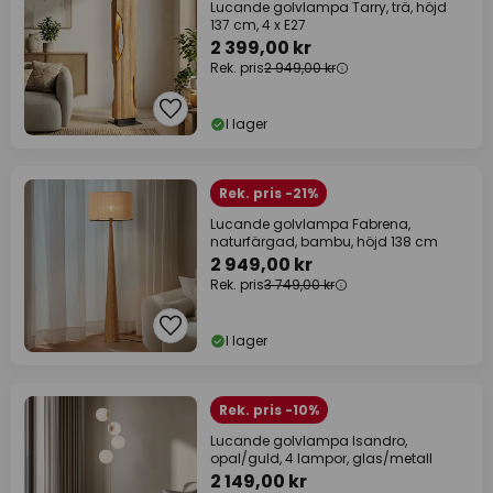
Lucande golvlampa Tarry, trä, höjd
137 cm, 4 x E27
2 399,00 kr
Rek. pris
2 949,00 kr
I lager
Rek. pris -21%
Lucande golvlampa Fabrena,
naturfärgad, bambu, höjd 138 cm
2 949,00 kr
Rek. pris
3 749,00 kr
I lager
Rek. pris -10%
Lucande golvlampa Isandro,
opal/guld, 4 lampor, glas/metall
2 149,00 kr