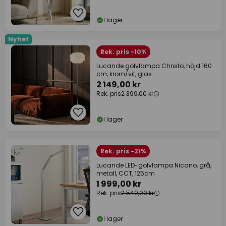
I lager
Nyhet
Rek. pris -10%
Lucande golvlampa Christo, höjd 160
cm, krom/vit, glas
2 149,00 kr
Rek. pris
2 399,00 kr
I lager
Rek. pris -21%
Lucande LED-golvlampa Nicano, grå,
metall, CCT, 125cm
1 999,00 kr
Rek. pris
2 549,00 kr
I lager