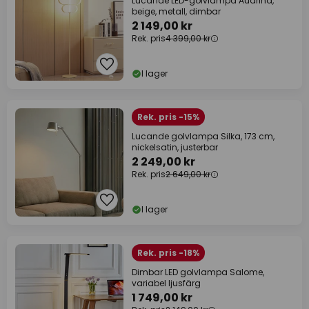
Lucande LED-golvlampa Audrina,
beige, metall, dimbar
2 149,00 kr
Rek. pris
4 399,00 kr
I lager
Rek. pris -15%
Lucande golvlampa Silka, 173 cm,
nickelsatin, justerbar
2 249,00 kr
Rek. pris
2 649,00 kr
I lager
Rek. pris -18%
Dimbar LED golvlampa Salome,
variabel ljusfärg
1 749,00 kr