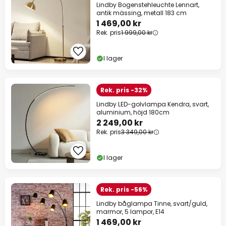
Lindby Bogenstehleuchte Lennart,
antik mässing, metall 183 cm
1 469,00 kr
Rek. pris
1 999,00 kr
I lager
Rek. pris -32%
Lindby LED-golvlampa Kendra, svart,
aluminium, höjd 180cm
2 249,00 kr
Rek. pris
3 349,00 kr
I lager
Rek. pris -56%
Lindby båglampa Tinne, svart/guld,
marmor, 5 lampor, E14
1 469,00 kr