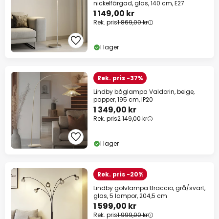
nickelfärgad, glas, 140 cm, E27
1 149,00 kr
Rek. pris
1 869,00 kr
I lager
Rek. pris -37%
Lindby båglampa Valdorin, beige,
papper, 195 cm, IP20
1 349,00 kr
Rek. pris
2 149,00 kr
I lager
Rek. pris -20%
Lindby golvlampa Braccio, grå/svart,
glas, 5 lampor, 204,5 cm
1 599,00 kr
Rek. pris
1 999,00 kr