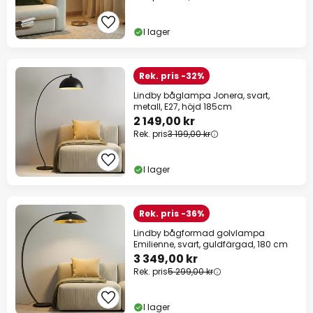
I lager
Rek. pris -32%
Lindby båglampa Jonera, svart,
metall, E27, höjd 185cm
2 149,00 kr
Rek. pris
3 199,00 kr
I lager
Rek. pris -36%
Lindby bågformad golvlampa
Emilienne, svart, guldfärgad, 180 cm
3 349,00 kr
Rek. pris
5 299,00 kr
I lager