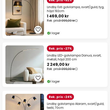
Rek. pris -52%
Lindby Esti golvlampa, svart/guld, tyg,
höjd 192cm
1 469,00 kr
Rek. pris
3 099,00 kr
I lager
Rek. pris -27%
Lindby LED-golvlampa Danua, svart,
metall, höjd 200 cm
2 249,00 kr
Rek. pris
3 099,00 kr
I lager
Rek. pris -24%
Lindby golvlampa Abiram, svart/guld,
textil, 70cm