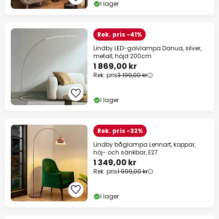
I lager
Rek. pris -41%
Lindby LED-golvlampa Danua, silver,
metall, höjd 200cm
1 869,00 kr
Rek. pris
3 199,00 kr
I lager
Rek. pris -32%
Lindby båglampa Lennart, koppar,
höj- och sänkbar, E27
1 349,00 kr
Rek. pris
1 999,00 kr
I lager