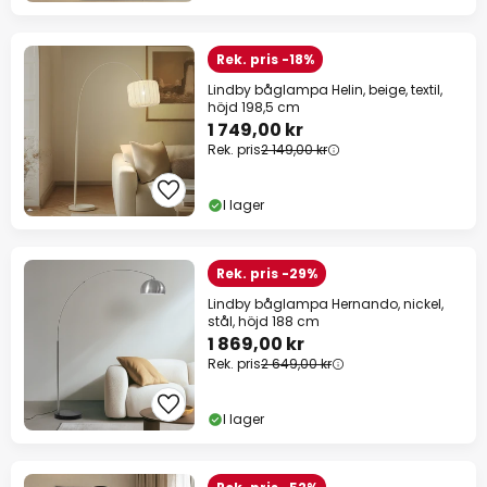
Rek. pris -18%
Lindby båglampa Helin, beige, textil,
höjd 198,5 cm
1 749,00 kr
Rek. pris
2 149,00 kr
I lager
Rek. pris -29%
Lindby båglampa Hernando, nickel,
stål, höjd 188 cm
1 869,00 kr
Rek. pris
2 649,00 kr
I lager