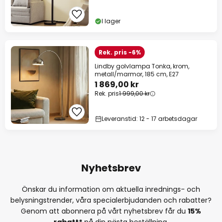
I lager
Rek. pris -6%
Lindby golvlampa Tonka, krom,
metall/marmor, 185 cm, E27
1 869,00 kr
Rek. pris
1 999,00 kr
Leveranstid: 12 - 17 arbetsdagar
Nyhetsbrev
Önskar du information om aktuella inrednings- och
belysningstrender, våra specialerbjudanden och rabatter?
Genom att abonnera på vårt nyhetsbrev får du
15%
rabatt*
på din nästa beställning.