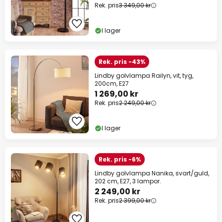
Rek. pris
3 349,00 kr
I lager
Rek. pris -43%
Lindby golvlampa Railyn, vit, tyg,
200cm, E27
1 269,00 kr
Rek. pris
2 249,00 kr
I lager
Rek. pris -6%
Lindby golvlampa Nanika, svart/guld,
202 cm, E27, 3 lampor.
2 249,00 kr
Rek. pris
2 399,00 kr