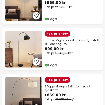
1 999,00 kr
Rek. pris
2 649,00 kr
I lager
Rek. pris -26%
Lindby båglampa Minali, svart, metall,
148 cm hög, E27
999,00 kr
Rek. pris
1 349,00 kr
I lager
Rek. pris -33%
Båggolvlampa Belinda med vit
tygskärm
1 869,00 kr
Rek. pris
2 799,00 kr