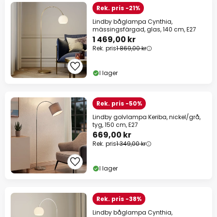
Rek. pris -21%
Lindby båglampa Cynthia,
mässingsfärgad, glas, 140 cm, E27
1 469,00 kr
Rek. pris
1 869,00 kr
I lager
Rek. pris -50%
Lindby golvlampa Keriba, nickel/grå,
tyg, 150 cm, E27
669,00 kr
Rek. pris
1 349,00 kr
I lager
Rek. pris -38%
Lindby båglampa Cynthia,