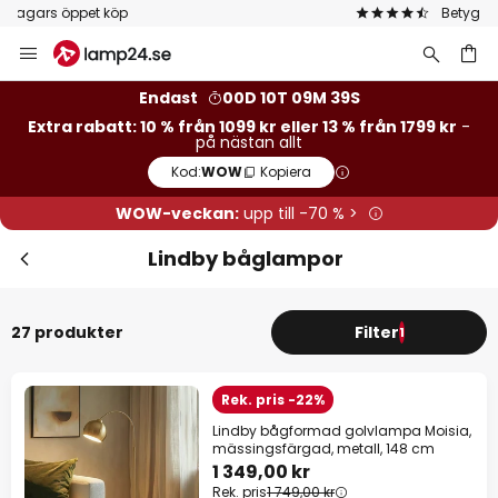
Betygsatt som 'Bra' på Trustpilot
Hoppa
till
innehållet
Endast
00D 10T 09M 38S
Extra rabatt: 10 % från 1099 kr eller 13 % från 1799 kr
-
på nästan allt
Kod:
WOW
Kopiera
Stä
Extra rabatt
WOW-veckan:
upp till -70 % >
13 % rabatt
från 1799 kr
Lindby båglampor
10 % rabatt
från 1099 kr
27 produkter
Filter
1
på nästan allt*
Kod:
WOW
Kopiera
Rek. pris -22%
Lindby bågformad golvlampa Moisia,
Se erbjudanden
mässingsfärgad, metall, 148 cm
1 349,00 kr
*exkluderade varumärken
Rek. pris
1 749,00 kr