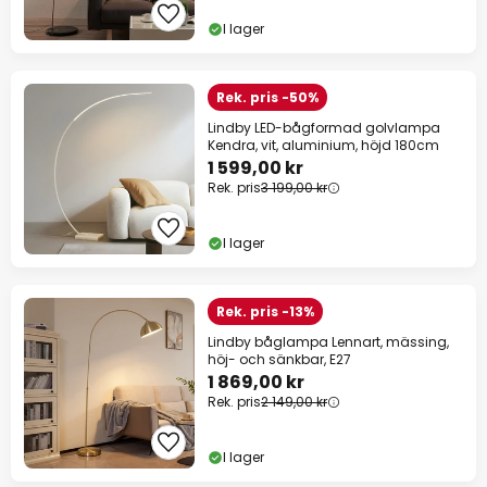
I lager
Rek. pris -50%
Lindby LED-bågformad golvlampa
Kendra, vit, aluminium, höjd 180cm
1 599,00 kr
Rek. pris
3 199,00 kr
I lager
Rek. pris -13%
Lindby båglampa Lennart, mässing,
höj- och sänkbar, E27
1 869,00 kr
Rek. pris
2 149,00 kr
I lager